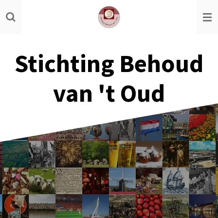
Ga
direct
naar
de
Stichting Behoud
hoofdinhoud
van 't Oud