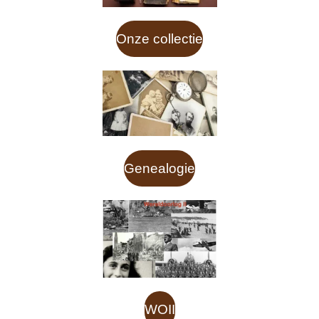
Onze collectie
Genealogie
WOII