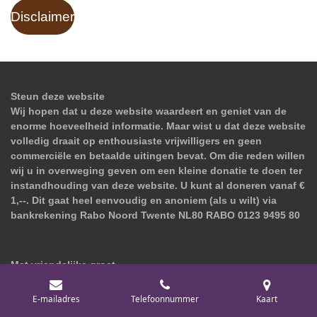
Disclaimer
Steun deze website
Wij hopen dat u deze website waardeert en geniet van de
enorme hoeveelheid informatie. Maar wist u dat deze website
volledig draait op enthousiaste vrijwilligers en geen
commerciële en betaalde uitingen bevat. Om die reden willen
wij u in overweging geven om een kleine donatie te doen ter
instandhouding van deze website. U kunt al doneren vanaf €
1,--. Dit gaat heel eenvoudig en anoniem (als u wilt) via
bankrekening Rabo Noord Twente NL80 RABO 0123 9495 80
Met vriendelijke groet
Commissie Collectiebeheer
Commissie Genealogie
E-mailadres
Telefoonnummer
Kaart