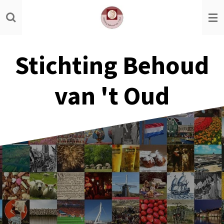
Ga
direct
naar
de
Stichting Behoud
hoofdinhoud
van 't Oud