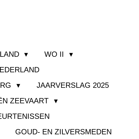
RLAND
WO II
NEDERLAND
ORG
JAARVERSLAG 2025
ËN ZEEVAART
EURTENISSEN
GOUD- EN ZILVERSMEDEN