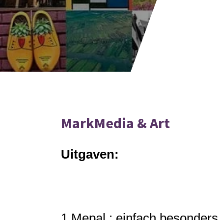
MarkMedia & Art
Uitgaven:
1.
Mepal : einfach besonders :