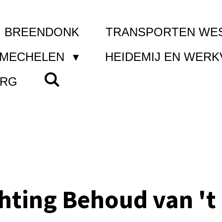
I BREENDONK
TRANSPORTEN WE
 MECHELEN
HEIDEMIJ EN WER
ERG
chting Behoud van 't