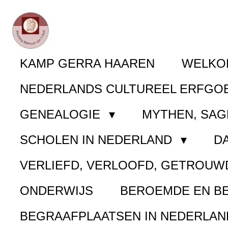
Ga
direct
naar
KAMP GERRA HAAREN
WELK
de
NEDERLANDS CULTUREEL ERFGO
hoofdinhoud
GENEALOGIE
MYTHEN, SAG
SCHOLEN IN NEDERLAND
D
VERLIEFD, VERLOOFD, GETROUW
ONDERWIJS
BEROEMDE EN B
BEGRAAFPLAATSEN IN NEDERLA