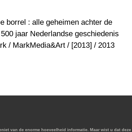
de borrel : alle geheimen achter de
 500 jaar Nederlandse geschiedenis
rk / MarkMedia&Art / [2013] / 2013
niet van de enorme hoeveelheid informatie. Maar wist u dat deze 