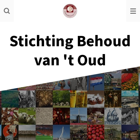
Ga
direct
naar
de
Stichting Behoud
hoofdinhoud
van 't Oud