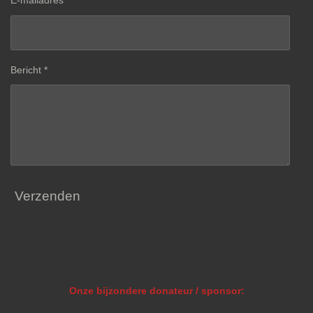
E-mailadres *
Bericht *
Verzenden
Onze bijzondere donateur / sponsor: