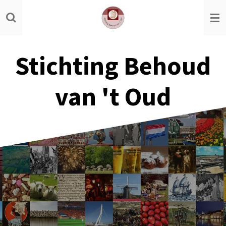
Ga
direct
naar
de
Stichting Behoud
hoofdinhoud
van 't Oud