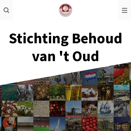
Ga
direct
naar
de
Stichting Behoud
hoofdinhoud
van 't Oud