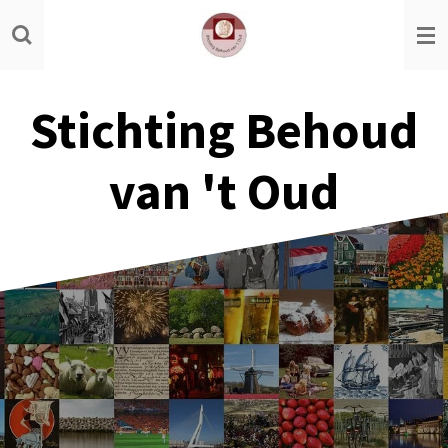
Ga
direct
naar
de
Stichting Behoud
hoofdinhoud
van 't Oud