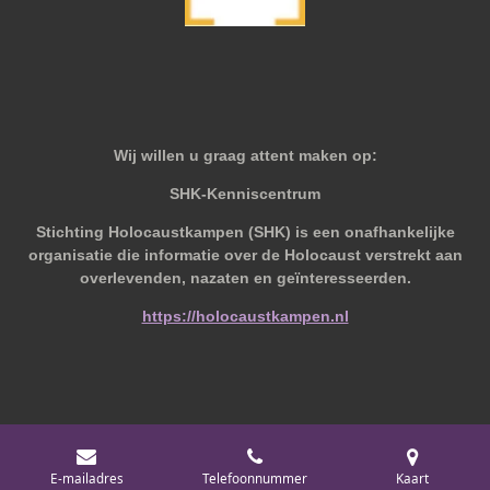
Wij willen u graag attent maken op:
SHK-Kenniscentrum
Stichting Holocaustkampen (SHK) is een onafhankelijke
organisatie die informatie over de Holocaust verstrekt aan
overlevenden, nazaten en geïnteresseerden.
https://holocaustkampen.nl
© 2019 - 2026 Behoudvanoud
E-mailadres
Telefoonnummer
Kaart
Powered by
JouwWeb