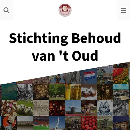
Ga
direct
naar
de
Stichting Behoud
hoofdinhoud
van 't Oud