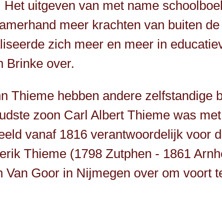
s. Het uitgeven van met name schoolbo
merhand meer krachten van buiten de fa
iseerde zich meer en meer in educatie
n Brinke over.
Thieme hebben andere zelfstandige bo
Oudste zoon Carl Albert Thieme was met 
orbeeld vanaf 1816 verantwoordelijk voo
erik Thieme (1798 Zutphen - 1861 Arnh
n Van Goor in Nijmegen over om voort t