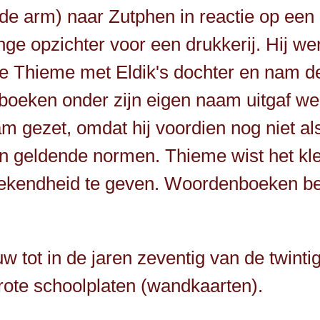
 de arm) naar Zutphen in reactie op een
ge opzichter voor een drukkerij. Hij w
wde Thieme met Eldik's dochter en nam d
boeken onder zijn eigen naam uitgaf we
am gezet, omdat hij voordien nog niet a
 geldende normen. Thieme wist het klei
 bekendheid te geven. Woordenboeken b
w tot in de jaren zeventig van de twin
rote schoolplaten (wandkaarten).