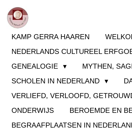
Ga
direct
naar
KAMP GERRA HAAREN
WELK
de
NEDERLANDS CULTUREEL ERFGO
hoofdinhoud
GENEALOGIE
MYTHEN, SAG
SCHOLEN IN NEDERLAND
D
VERLIEFD, VERLOOFD, GETROUW
ONDERWIJS
BEROEMDE EN B
BEGRAAFPLAATSEN IN NEDERLA