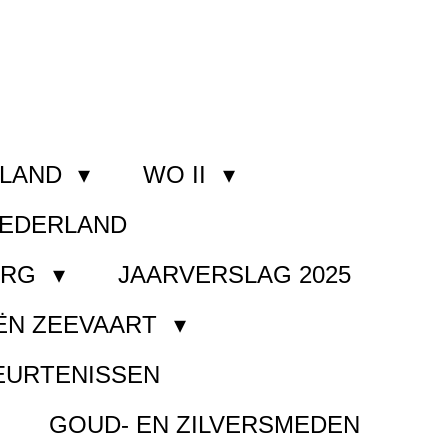
RLAND
WO II
NEDERLAND
ORG
JAARVERSLAG 2025
ËN ZEEVAART
EURTENISSEN
GOUD- EN ZILVERSMEDEN