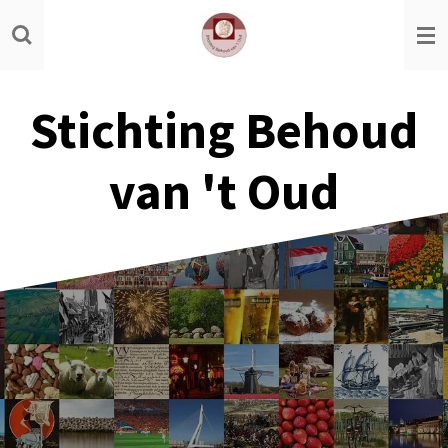
Ga
direct
naar
de
Stichting Behoud
hoofdinhoud
van 't Oud