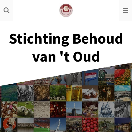
Ga
direct
naar
de
Stichting Behoud
hoofdinhoud
van 't Oud