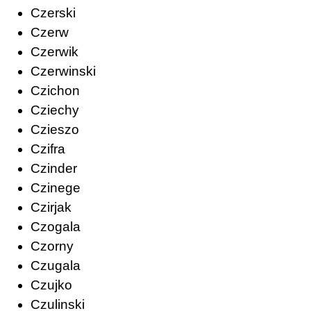
Czerski
Czerw
Czerwik
Czerwinski
Czichon
Cziechy
Czieszo
Czifra
Czinder
Czinege
Czirjak
Czogala
Czorny
Czugala
Czujko
Czulinski