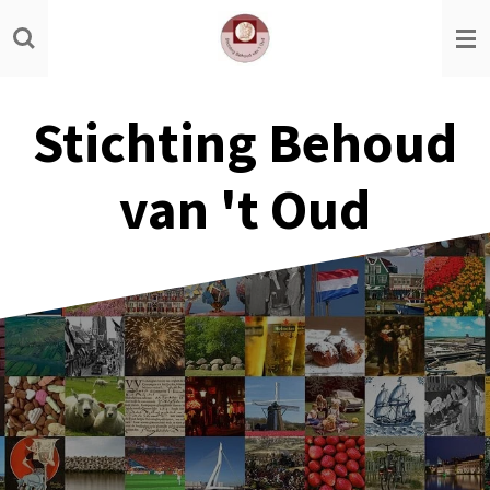
Ga
direct
naar
de
Stichting Behoud
hoofdinhoud
van 't Oud