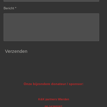
Bericht *
Verzenden
Onze bijzondere donateur / sponsor:
K&K partners Wierden
06-34385587