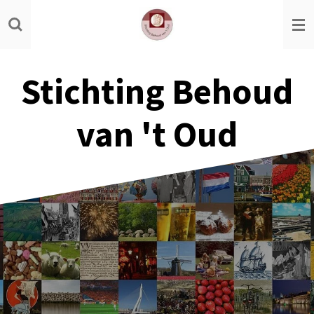
Ga
direct
naar
de
Stichting Behoud
hoofdinhoud
van 't Oud