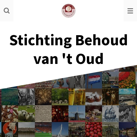
Ga
direct
naar
de
Stichting Behoud
hoofdinhoud
van 't Oud