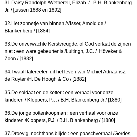
31.
Daisy Randolph /
Wetherell, Elizab. / B.H. Blankenberg
Jr. / [tussen 1888 en 1892]
32.
Het zonnetje van binnen /
Visser, Arnold de /
Blankenberg / [1884]
3
3.
De onverwachte Kerstvreugde, of God verlaat de zijnen
niet : een ware gebeurtenis /
Luitingh, J.C. / Höveker &
Zoon / [1882]
34.
Twaalf tafereelen uit het leven van Michiel Adriaansz.
de Ruyter /
H. De Hoogh & Co / [1882]
35.
De soldaat en de ketter : een verhaal voor onze
kinderen /
Kloppers, P.J. / B.H. Blankenberg Jr / [1880]
36.
De jonge pottenkoopman : een verhaal voor onze
kinderen /
Kloppers, P.J. / B.H. Blankenberg / [1880]
37.
Droevig, nochthans blijde : een paaschverhaal /
Gerdes,