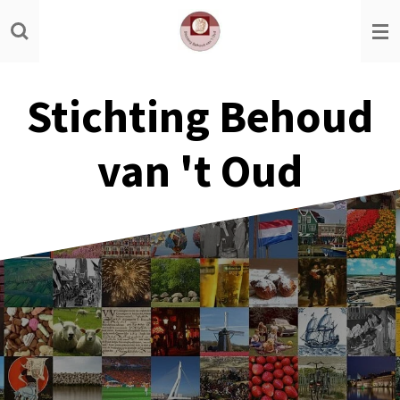
Ga
direct
naar
de
Stichting Behoud
hoofdinhoud
van 't Oud