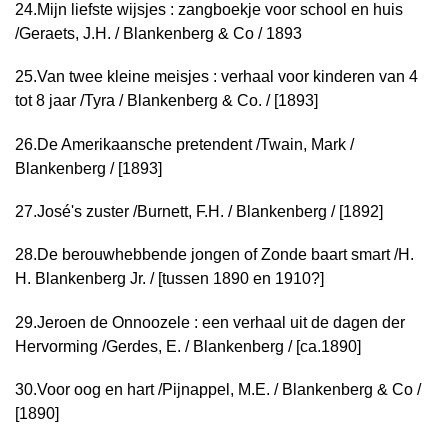
24.
Mijn liefste wijsjes : zangboekje voor school en huis
/
Geraets, J.H. / Blankenberg & Co / 1893
25.
Van twee kleine meisjes : verhaal voor kinderen van 4
tot 8 jaar /
Tyra / Blankenberg & Co. / [1893]
26.
De Amerikaansche pretendent /
Twain, Mark /
Blankenberg / [1893]
27.
José's zuster /
Burnett, F.H. / Blankenberg / [1892]
28.
De berouwhebbende jongen of Zonde baart smart /
H.
H. Blankenberg Jr. / [tussen 1890 en 1910?]
29.
Jeroen de Onnoozele : een verhaal uit de dagen der
Hervorming /
Gerdes, E. / Blankenberg / [ca.1890]
30.
Voor oog en hart /
Pijnappel, M.E. / Blankenberg & Co /
[1890]