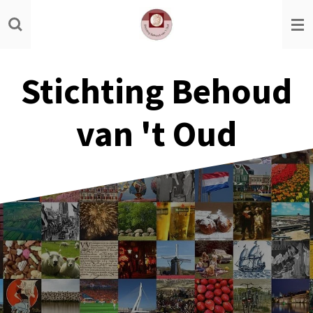
Ga
direct
naar
de
Stichting Behoud
hoofdinhoud
van 't Oud