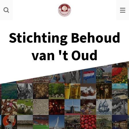
Ga
direct
naar
de
Stichting Behoud
hoofdinhoud
van 't Oud