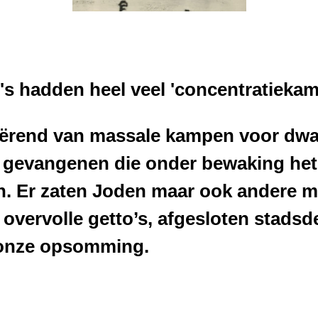
's hadden heel veel 'concentratieka
ërend van massale kampen voor dwan
e gevangenen die onder bewaking het
. Er zaten Joden maar ook andere 
e overvolle getto’s, afgesloten stadsd
onze opsomming.