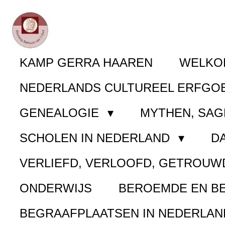
Ga
direct
naar
KAMP GERRA HAAREN
WELK
de
NEDERLANDS CULTUREEL ERFGO
hoofdinhoud
GENEALOGIE
MYTHEN, SAG
SCHOLEN IN NEDERLAND
D
VERLIEFD, VERLOOFD, GETROUW
ONDERWIJS
BEROEMDE EN B
BEGRAAFPLAATSEN IN NEDERLA