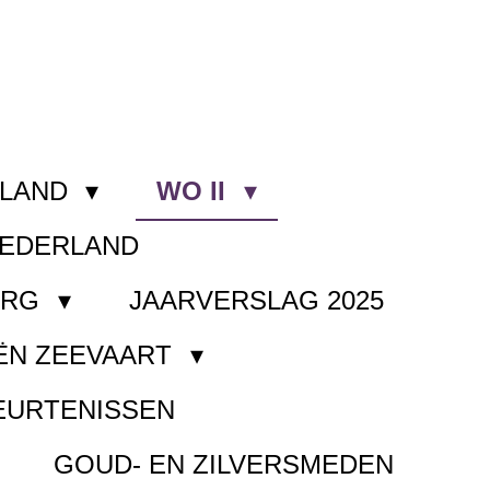
RLAND
WO II
NEDERLAND
ORG
JAARVERSLAG 2025
ËN ZEEVAART
EURTENISSEN
GOUD- EN ZILVERSMEDEN