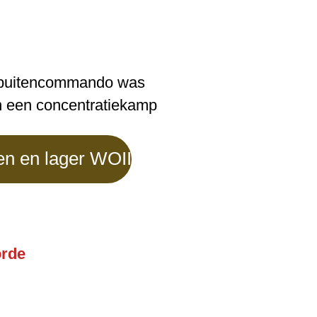
 buitencommando was
an een concentratiekamp
pen en lager WOII
orde