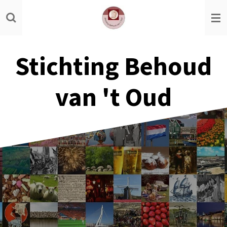
Ga
direct
naar
de
Stichting Behoud
hoofdinhoud
van 't Oud