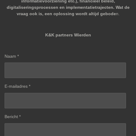
informatievoorziening etc.), financieel beleid,
digitaliseringsprocessen en implementatietrajecten. Wat de
vraag ook is, een oplossing wordt altijd gebode
n.
K&K partners Wierden
Naam *
E-mailadres *
Bericht *