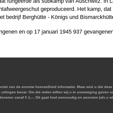
t fungeerde als subkamp van Auschwitz. In La
htafweergeschut geproduceerd. Het kamp, dat a
et bedrijf Berghütte - Königs und Bismarckhütt
ngenen en op 17 januari 1945 937 gevangenen
niet van de enorme hoeveelheid informatie. Maar wist u dat deze 
e uitingen bevat. Om die reden willen wij u in overweging geven o
doneren vanaf € 1,--. Dit gaat heel eenvoudig en anoniem (als u 