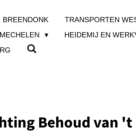
I BREENDONK
TRANSPORTEN WE
 MECHELEN
HEIDEMIJ EN WER
ERG
chting Behoud van 't