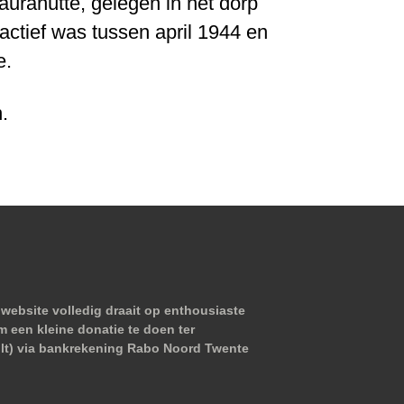
urahütte, gelegen in het dorp
ctief was tussen april 1944 en
e.
.
website volledig draait op enthousiaste
m een kleine donatie te doen ter
wilt) via bankrekening Rabo Noord Twente