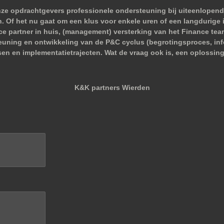
nze opdrachtgevers professionele ondersteuning bij uiteenlopend
 Of het nu gaat om een klus voor enkele uren of een langdurige i
nce partner in huis, (management) versterking van het Finance tea
euning en ontwikkeling van de P&C cyclus (begrotingsproces, infor
sen en implementatietrajecten. Wat de vraag ook is, een oplossing
K&K partners Wierden