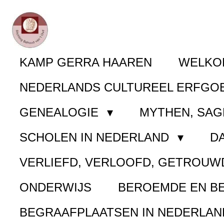
Ga
direct
naar
KAMP GERRA HAAREN
WELK
de
NEDERLANDS CULTUREEL ERFGO
hoofdinhoud
GENEALOGIE
MYTHEN, SAG
SCHOLEN IN NEDERLAND
D
VERLIEFD, VERLOOFD, GETROUW
ONDERWIJS
BEROEMDE EN B
BEGRAAFPLAATSEN IN NEDERLA