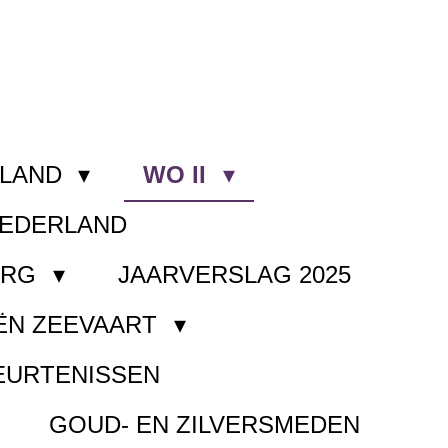
RLAND
WO II
NEDERLAND
ORG
JAARVERSLAG 2025
ËN ZEEVAART
EURTENISSEN
GOUD- EN ZILVERSMEDEN