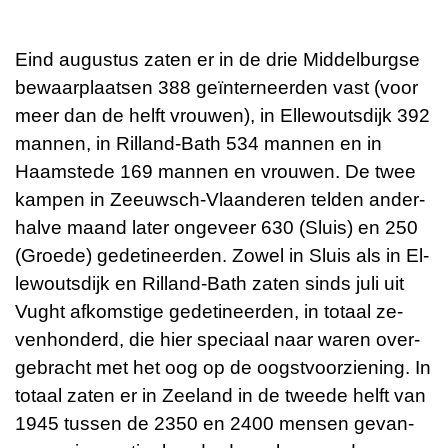
Eind au­gus­tus zaten er in de drie Mid­del­burg­se
be­waar­plaat­sen 388 geïnter­neer­den vast (voor
meer dan de helft vrou­wen), in El­le­wouts­dijk 392
man­nen, in Ril­land-Bath 534 man­nen en in
Haamste­de 169 man­nen en vrou­wen. De twee
kam­pen in Zeeuwsch-Vlaan­de­ren tel­den an­der­
hal­ve maand later on­ge­veer 630 (Sluis) en 250
(Groe­de) ge­de­ti­neer­den. Zowel in Sluis als in El­
le­wouts­dijk en Ril­land-Bath zaten sinds juli uit
Vught af­kom­sti­ge ge­de­ti­neer­den, in to­taal ze­
ven­hon­derd, die hier spe­ci­aal naar waren over­
ge­bracht met het oog op de oogst­voor­zie­ning. In
to­taal zaten er in Zee­land in de twee­de helft van
1945 tus­sen de 2350 en 2400 men­sen ge­van­