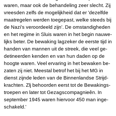
waren, maar ook de be­han­de­ling zeer slecht. Zij
vrees­den zelfs de mo­ge­lijk­heid dat er 'de­zelf­de
maat­re­ge­len wer­den toe­ge­past, welke steeds bij
de Nazi's ver­oor­deeld zijn'. De om­stan­dig­he­den
en het re­gime in Sluis waren in het begin nau­we­
lijks beter. De be­wa­king lag­ze­ker de eer­ste tijd in
han­den van man­nen uit de streek, die veel ge­
de­ti­neer­den ken­den en van hun daden op de
hoog­te waren. Veel er­va­ring in het be­wa­ken be­
za­ten zij niet. Mee­st­al be­trof het bij het MG in
dienst zijn­de leden van de Bin­nen­land­se Strijd­
krach­ten. Zlj be­hoor­den eerst tot de Be­wa­kings­
troe­pen en later tot Ge­zags­com­pag­nieên. In
sep­tem­ber 1945 waren hier­voor 450 man in­ge­
scha­keld.'