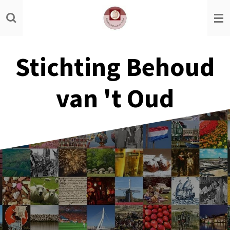
Ga
direct
naar
de
Stichting Behoud
hoofdinhoud
van 't Oud