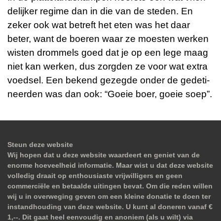
de­lij­ker re­gime dan in die van de ste­den. En
zeker ook wat be­treft het eten was het daar
beter, want de boe­ren waar ze moesten wer­ken
wis­ten drom­mels goed dat je op een lege maag
niet kan wer­ken, dus zorg­den ze voor wat extra
voed­sel. Een be­kend ge­zeg­de onder de ge­de­ti­
neer­den was dan ook: “Goeie boer, goeie soep”.
Steun deze website
Wij hopen dat u deze website waardeert en geniet van de
enorme hoeveelheid informatie. Maar wist u dat deze website
volledig draait op enthousiaste vrijwilligers en geen
commerciële en betaalde uitingen bevat. Om die reden willen
wij u in overweging geven om een kleine donatie te doen ter
instandhouding van deze website. U kunt al doneren vanaf €
1,--. Dit gaat heel eenvoudig en anoniem (als u wilt) via