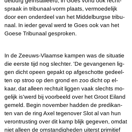
del­burg geïnstal­leerd; in Goes vond ook recht­
spraak in tri­bu­naal-vorm plaats, ver­moe­de­lijk
door een on­der­deel van het Mid­del­burg­se tri­bu­
naal. In ieder geval werd te Goes ook van het
Goese Tri­bu­naal ge­spro­ken.
In de Zeeuws-Vlaam­se kam­pen was de si­tu­a­tie
die eer­ste tijd nog slech­ter. 'De ge­van­ge­nen lig­
gen dicht opeen ge­pakt op af­ge­schot­te ge­deel­
ten op stroo op den grond en zoo dicht op el­
kaar, dat al­leen recht­uit lig­gen vaak slechts mo­
ge­lijk is'werd bij voor­beeld over het Groot Ei­land
ge­meld. Begin no­vem­ber had­den de pre­di­kan­
ten van de ring Axel te­gen­over Slot al van hun
ver­ont­rus­ting over dit kamp blijk ge­ge­ven, omdat
niet al­leen de om­stan­dig­he­den ui­terst pri­mi­tief