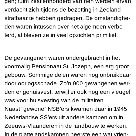
gen; ruim zes­tien­hon­derd van hen wer­den ervan
ver­dacht zich tij­dens de be­zet­ting in Zee­land
straf­baar te heb­ben ge­dra­gen. De om­stan­dig­he­
den waren in­tus­sen over het al­ge­meen ver­be­
terd, al ble­ven ze in veel op­zich­ten pri­mi­tief.
De ge­van­ge­nen waren on­der­ge­bracht in het
voor­ma­lig Pen­si­o­naat St. Jo­zeph, een erg groot
ge­bouw. Som­mi­ge delen waren nog on­bruik­baar
door oor­logs­scha­de. Zo’n 900 ge­van­ge­nen wer­
den er ge­huis­vest, ter­wijl er ook nog een vleu­gel
was voor huis­ves­ting van de mi­li­tai­ren.
Naast “ge­wo­ne” NSB’ers kwa­men daar in 1945
Ne­der­land­se SS’ers uit an­de­re kam­pen om in
Zeeuws-Vlaan­de­ren in de land­bouw te wer­ken.
In de plat­te­lands­kam­pen heerste een wat vrien­