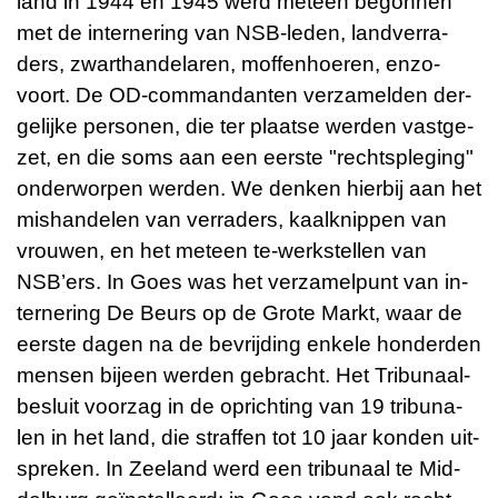
land in 1944 en 1945 werd met­een be­gon­nen
met de in­ter­ne­ring van NSB-le­den, land­ver­ra­
ders, zwart­han­de­la­ren, mof­fen­hoe­ren, en­zo­
voort. De OD-com­man­dan­ten ver­za­mel­den der­
ge­lij­ke per­so­nen, die ter plaat­se wer­den vast­ge­
zet, en die soms aan een eer­ste "rechts­ple­ging"
on­der­wor­pen wer­den. We den­ken hier­bij aan het
mis­han­de­len van ver­ra­ders, kaal­knip­pen van
vrou­wen, en het met­een te-werk­stel­len van
NSB’ers. In Goes was het ver­za­mel­punt van in­
ter­ne­ring De Beurs op de Grote Markt, waar de
eer­ste dagen na de be­vrij­ding en­ke­le hon­der­den
men­sen bij­een wer­den ge­bracht. Het Tri­bu­naal­
be­sluit voor­zag in de op­rich­ting van 19 tri­bu­na­
len in het land, die straf­fen tot 10 jaar kon­den uit-
spre­ken. In Zee­land werd een tri­bu­naal te Mid­