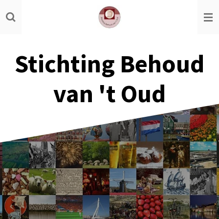
Ga
direct
naar
de
Stichting Behoud
hoofdinhoud
van 't Oud