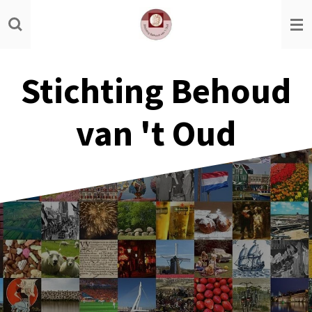
Ga
direct
naar
de
Stichting Behoud
hoofdinhoud
van 't Oud