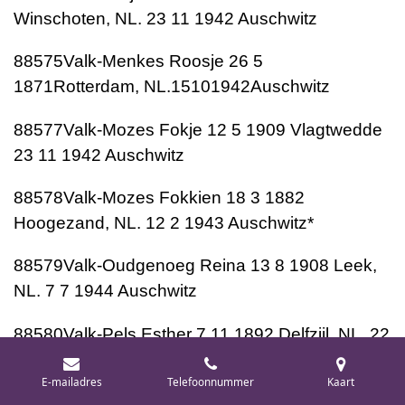
Winschoten, NL. 23 11 1942 Auschwitz
88575Valk-Menkes Roosje 26 5
1871Rotterdam, NL.15101942Auschwitz
88577Valk-Mozes Fokje 12 5 1909 Vlagtwedde
23 11 1942 Auschwitz
88578Valk-Mozes Fokkien 18 3 1882
Hoogezand, NL. 12 2 1943 Auschwitz*
88579Valk-Oudgenoeg Reina 13 8 1908 Leek,
NL. 7 7 1944 Auschwitz
88580Valk-Pels Esther 7 11 1892 Delfzijl, NL. 22
10 1943 Auschwitz
E-mailadres
Telefoonnummer
Kaart
88581Valk-Pincus Ella 7 1 1887 Mölln 21 5 1943