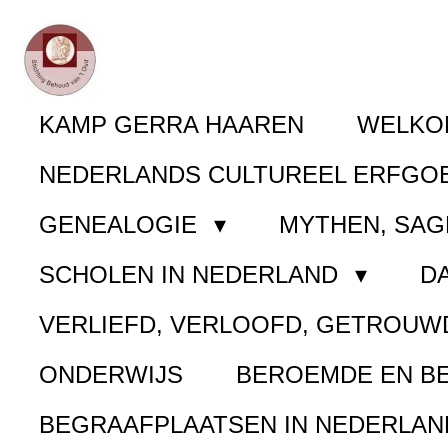
Ga
direct
naar
KAMP GERRA HAAREN
WELK
de
NEDERLANDS CULTUREEL ERFGO
hoofdinhoud
GENEALOGIE
MYTHEN, SAG
SCHOLEN IN NEDERLAND
D
VERLIEFD, VERLOOFD, GETROUW
ONDERWIJS
BEROEMDE EN B
BEGRAAFPLAATSEN IN NEDERLA