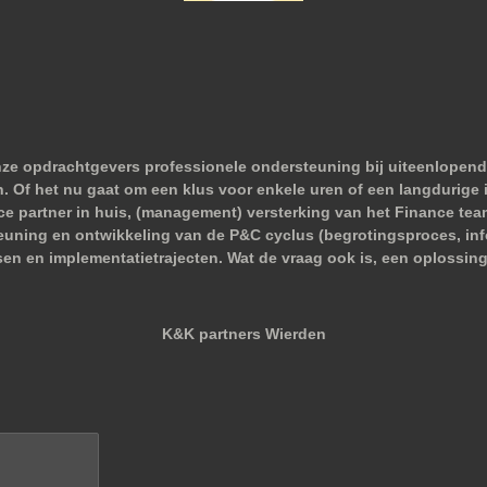
nze opdrachtgevers professionele ondersteuning bij uiteenlopend
 Of het nu gaat om een klus voor enkele uren of een langdurige i
nce partner in huis, (management) versterking van het Finance tea
euning en ontwikkeling van de P&C cyclus (begrotingsproces, infor
sen en implementatietrajecten. Wat de vraag ook is, een oplossing
K&K partners Wierden