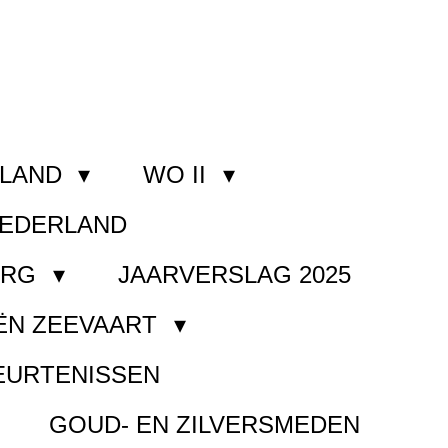
RLAND
WO II
NEDERLAND
ORG
JAARVERSLAG 2025
ËN ZEEVAART
EURTENISSEN
GOUD- EN ZILVERSMEDEN