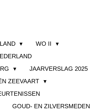
RLAND
WO II
NEDERLAND
ORG
JAARVERSLAG 2025
ËN ZEEVAART
EURTENISSEN
GOUD- EN ZILVERSMEDEN