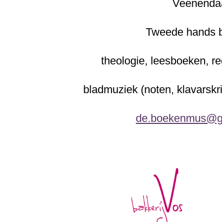
Veenenda
Tweede hands 
theologie, leesboeken, re
bladmuziek (noten, klavarskr
de.boekenmus@g