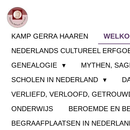
Ga
direct
naar
KAMP GERRA HAAREN
WELK
de
NEDERLANDS CULTUREEL ERFGO
hoofdinhoud
GENEALOGIE
MYTHEN, SAG
SCHOLEN IN NEDERLAND
D
VERLIEFD, VERLOOFD, GETROUW
ONDERWIJS
BEROEMDE EN B
BEGRAAFPLAATSEN IN NEDERLA