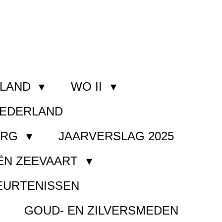
RLAND
WO II
NEDERLAND
ORG
JAARVERSLAG 2025
ËN ZEEVAART
EURTENISSEN
GOUD- EN ZILVERSMEDEN