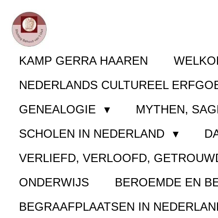
Ga
direct
naar
KAMP GERRA HAAREN
WELK
de
NEDERLANDS CULTUREEL ERFGO
hoofdinhoud
GENEALOGIE
MYTHEN, SAG
SCHOLEN IN NEDERLAND
D
VERLIEFD, VERLOOFD, GETROUW
ONDERWIJS
BEROEMDE EN B
BEGRAAFPLAATSEN IN NEDERLA