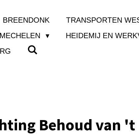
I BREENDONK
TRANSPORTEN WE
 MECHELEN
HEIDEMIJ EN WER
ERG
chting Behoud van 't