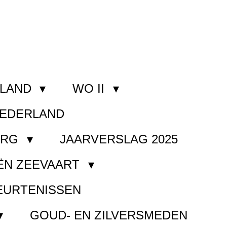
RLAND
WO II
NEDERLAND
ORG
JAARVERSLAG 2025
ËN ZEEVAART
EURTENISSEN
GOUD- EN ZILVERSMEDEN