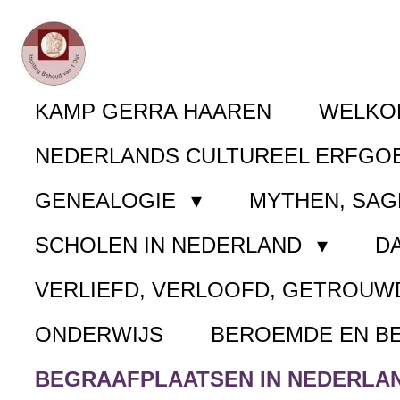
Ga
direct
naar
KAMP GERRA HAAREN
WELK
de
NEDERLANDS CULTUREEL ERFGO
hoofdinhoud
GENEALOGIE
MYTHEN, SAG
SCHOLEN IN NEDERLAND
D
VERLIEFD, VERLOOFD, GETROUW
ONDERWIJS
BEROEMDE EN B
BEGRAAFPLAATSEN IN NEDERLA