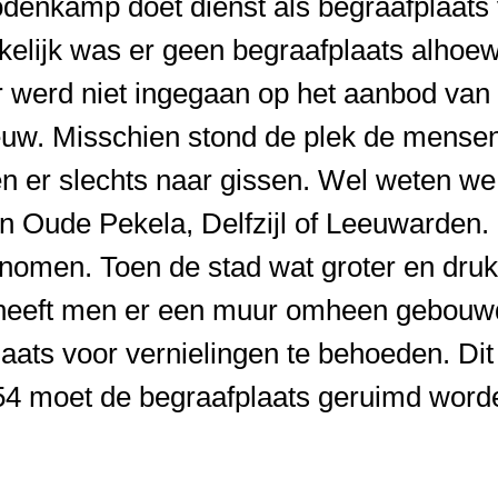
denkamp doet dienst als begraafplaats 
lijk was er geen begraafplaats alhoew
 werd niet ingegaan op het aanbod va
eeuw. Misschien stond de plek de mensen
n er slechts naar gissen. Wel weten we
n Oude Pekela, Delfzijl of Leeuwarden.
enomen. Toen de stad wat groter en druk
, heeft men er een muur omheen gebouw
aats voor vernielingen te behoeden. Dit
954 moet de begraafplaats geruimd word