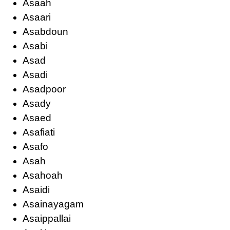
Asaah
Asaari
Asabdoun
Asabi
Asad
Asadi
Asadpoor
Asady
Asaed
Asafiati
Asafo
Asah
Asahoah
Asaidi
Asainayagam
Asaippallai