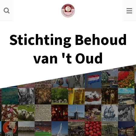
Ga
direct
naar
de
Stichting Behoud
hoofdinhoud
van 't Oud