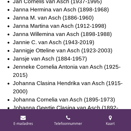
Jan Cornelis van Asch (1937-1995)
Janna Hermina van Asch (1898-1968)
Janna M. van Asch (1886-1960)
Janna Martina van Asch (1912-1998)
Janna Willemina van Asch (1898-1988)
Jannie C. van Asch (1943-2019)
Jannigje Otteline van Asch (1923-2003)
Jansje van Asch (1884-1957)
Jenneke Cornelia Antonia van Asch (1925-
2015)
Johanna Clasina Hendrika van Asch (1915-
2000)
Johanna Cornelia van Asch (1895-1973)
Johanna Geertje Clasina van Asch (1892-
1986)
E-mailadres
Telefoonnummer
Kaart
Johanna P.C van Asch (1909-1929)