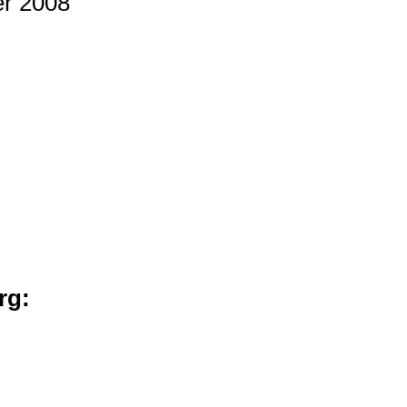
er 2008
rg: