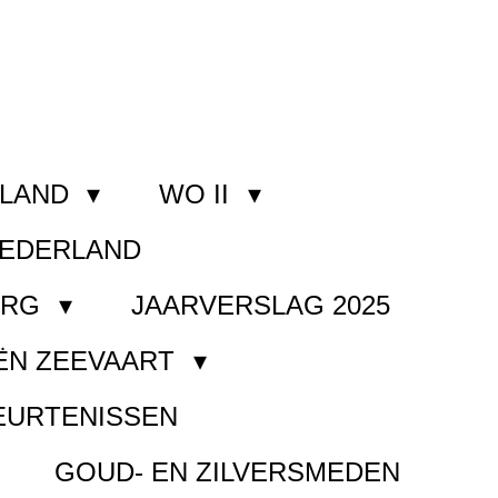
RLAND
WO II
NEDERLAND
ORG
JAARVERSLAG 2025
ËN ZEEVAART
EURTENISSEN
GOUD- EN ZILVERSMEDEN