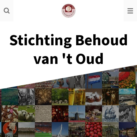
Ga
direct
naar
de
Stichting Behoud
hoofdinhoud
van 't Oud