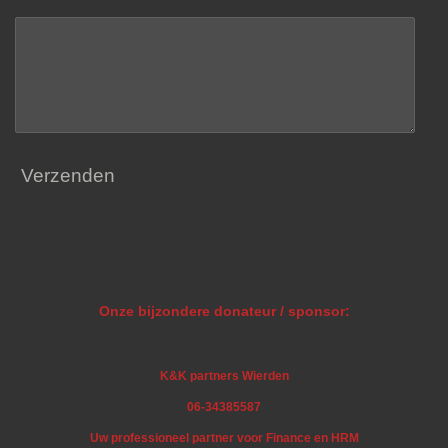
Verzenden
Onze bijzondere donateur / sponsor:
K&K partners Wierden
06-34385587
Uw professioneel partner voor Finance en HRM