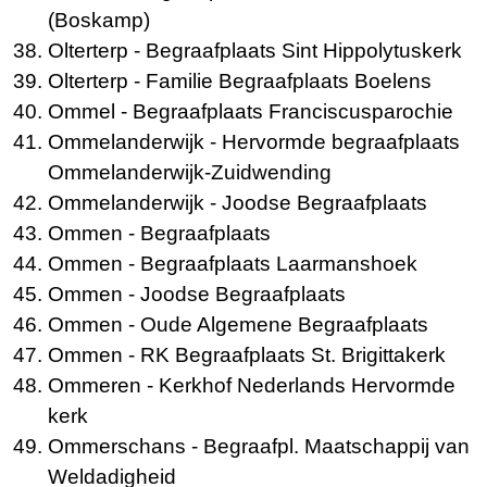
(Boskamp)
Olterterp
- Begraafplaats Sint Hippolytuskerk
Olterterp
- Familie Begraafplaats Boelens
Ommel
- Begraafplaats Fran­cis­cus­paro­chie
Ommelanderwijk
- Hervormde begraafplaats
Ommelanderwijk-Zuidwending
Ommelanderwijk
- Joodse Begraafplaats
Ommen
- Begraafplaats
Ommen
- Begraafplaats Laarmanshoek
Ommen
- Joodse Begraafplaats
Ommen
- Oude Algemene Begraafplaats
Ommen
- RK Begraafplaats St. Brigittakerk
Ommeren
- Kerkhof Nederlands Hervormde
kerk
Ommerschans
- Begraafpl. Maatschappij van
Weldadigheid