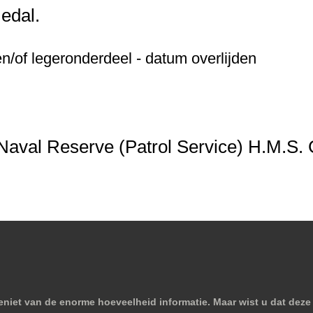
edal.
/of legeronderdeel - datum overlijden
val Reserve (Patrol Service) H.M.S. 
niet van de enorme hoeveelheid informatie. Maar wist u dat deze 