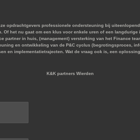
nze opdrachtgevers professionele ondersteuning bij uiteenlopend
 Of het nu gaat om een klus voor enkele uren of een langdurige i
nce partner in huis, (management) versterking van het Finance tea
euning en ontwikkeling van de P&C cyclus (begrotingsproces, infor
sen en implementatietrajecten. Wat de vraag ook is, een oplossing
K&K partners Wierden