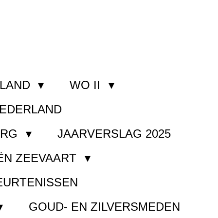
RLAND
WO II
NEDERLAND
ORG
JAARVERSLAG 2025
ËN ZEEVAART
EURTENISSEN
GOUD- EN ZILVERSMEDEN