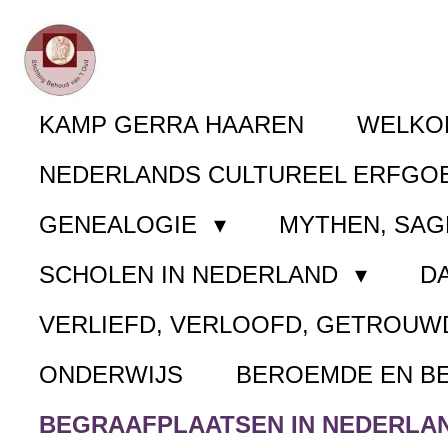
Ga
direct
naar
KAMP GERRA HAAREN
WELK
de
NEDERLANDS CULTUREEL ERFGO
hoofdinhoud
GENEALOGIE
MYTHEN, SAG
SCHOLEN IN NEDERLAND
D
VERLIEFD, VERLOOFD, GETROUW
ONDERWIJS
BEROEMDE EN B
BEGRAAFPLAATSEN IN NEDERLA