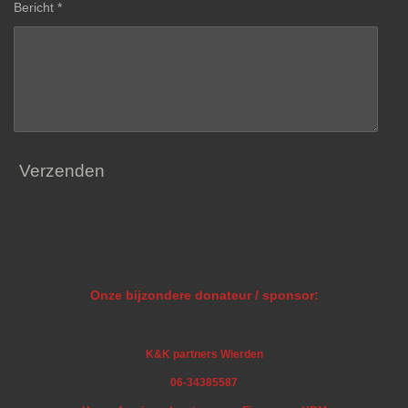
Bericht *
Verzenden
Onze bijzondere donateur / sponsor:
K&K partners Wierden
06-34385587