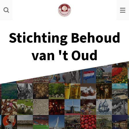
Ga
direct
naar
de
Stichting Behoud
hoofdinhoud
van 't Oud