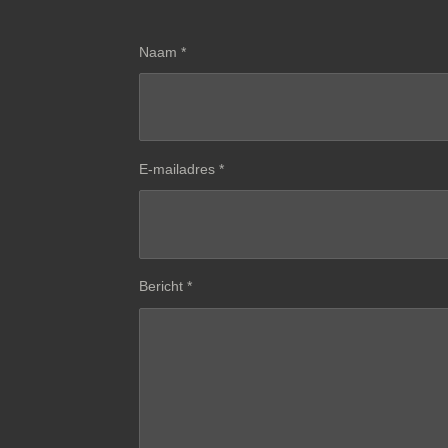
Naam *
E-mailadres *
Bericht *