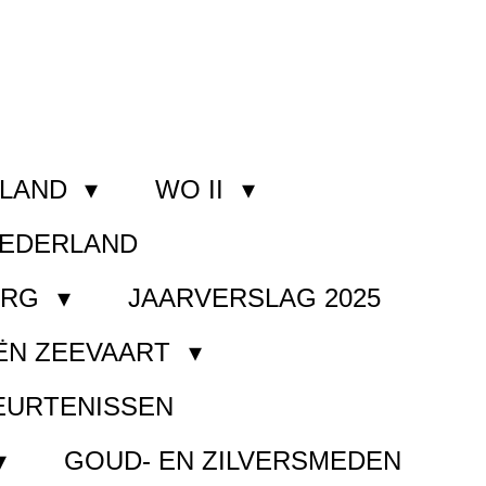
RLAND
WO II
NEDERLAND
ORG
JAARVERSLAG 2025
ËN ZEEVAART
EURTENISSEN
GOUD- EN ZILVERSMEDEN