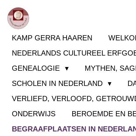
Ga
direct
naar
KAMP GERRA HAAREN
WELK
de
NEDERLANDS CULTUREEL ERFGO
hoofdinhoud
GENEALOGIE
MYTHEN, SAG
SCHOLEN IN NEDERLAND
D
VERLIEFD, VERLOOFD, GETROUW
ONDERWIJS
BEROEMDE EN B
BEGRAAFPLAATSEN IN NEDERLA