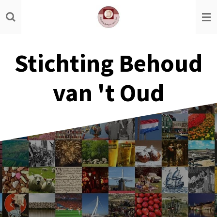
Ga
direct
naar
de
Stichting Behoud
hoofdinhoud
van 't Oud