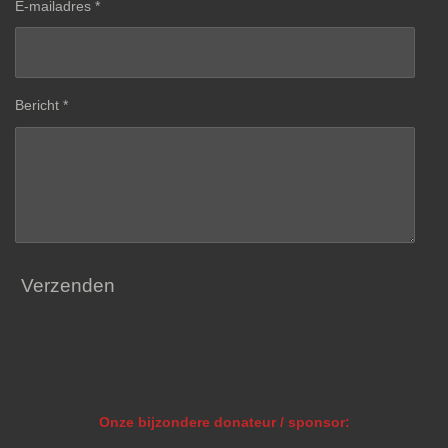
E-mailadres *
Bericht *
Verzenden
Onze bijzondere donateur / sponsor: