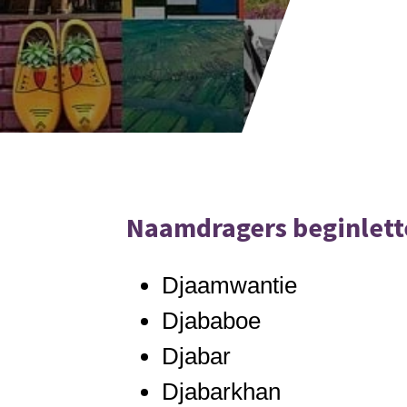
Naamdragers beginlette
Djaamwantie
Djababoe
Djabar
Djabarkhan