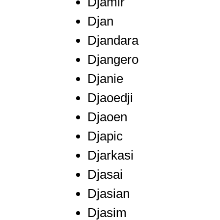
Djamir
Djan
Djandara
Djangero
Djanie
Djaoedji
Djaoen
Djapic
Djarkasi
Djasai
Djasian
Djasim