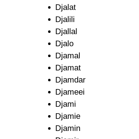
Djalat
Djalili
Djallal
Djalo
Djamal
Djamat
Djamdar
Djameei
Djami
Djamie
Djamin