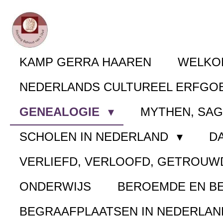
Ga
direct
naar
KAMP GERRA HAAREN
WELK
de
NEDERLANDS CULTUREEL ERFGO
hoofdinhoud
GENEALOGIE
MYTHEN, SA
SCHOLEN IN NEDERLAND
D
VERLIEFD, VERLOOFD, GETROUW
ONDERWIJS
BEROEMDE EN B
BEGRAAFPLAATSEN IN NEDERLA