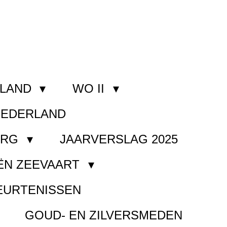
RLAND
WO II
NEDERLAND
ORG
JAARVERSLAG 2025
ËN ZEEVAART
EURTENISSEN
GOUD- EN ZILVERSMEDEN