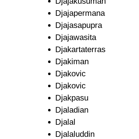
Djajakusumah
Djajapermana
Djajasapupra
Djajawasita
Djakartaterras
Djakiman
Djakovic
Djakovic
Djakpasu
Djaladian
Djalal
Djalaluddin