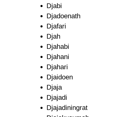
Djabi
Djadoenath
Djafari
Djah
Djahabi
Djahani
Djahari
Djaidoen
Djaja
Djajadi
Djajadiningrat