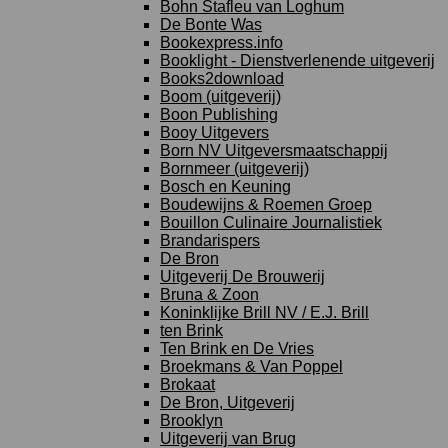
Bohn Stafleu van Loghum
De Bonte Was
Bookexpress.info
Booklight - Dienstverlenende uitgeverij
Books2download
Boom (uitgeverij)
Boon Publishing
Booy Uitgevers
Born NV Uitgeversmaatschappij
Bornmeer (uitgeverij)
Bosch en Keuning
Boudewijns & Roemen Groep
Bouillon Culinaire Journalistiek
Brandarispers
De Bron
Uitgeverij De Brouwerij
Bruna & Zoon
Koninklijke Brill NV / E.J. Brill
ten Brink
Ten Brink en De Vries
Broekmans & Van Poppel
Brokaat
De Bron, Uitgeverij
Brooklyn
Uitgeverij van Brug