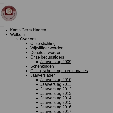
Ga
direct
naar
de
hoofdinhoud
Kamp Gerra Haaren
Welkom
Over ons
Onze stichting
Vrijwilliger worden
Donateur worden
Onze begunstigers
Jaarverslag 2009
Schenkingen
Giften, schenkingen en donaties
Jaarverslagen
Jaarverslag 2010
Jaarverslag 2011
Jaarverslag 2012
Jaarverslag 2013
Jaarverslag 2014
Jaarverslag 2015
Jaarverslag 2016
Jaarverslag 2017