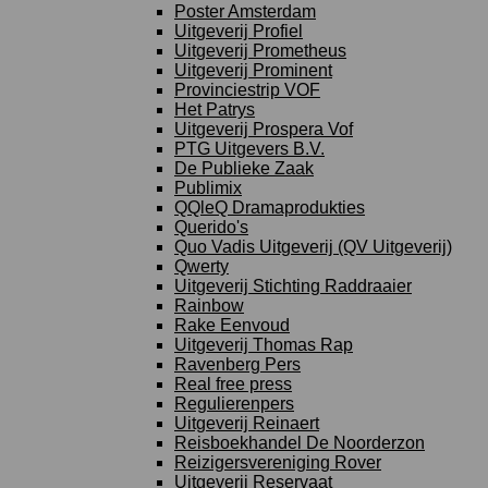
Poster Amsterdam
Uitgeverij Profiel
Uitgeverij Prometheus
Uitgeverij Prominent
Provinciestrip VOF
Het Patrys
Uitgeverij Prospera Vof
PTG Uitgevers B.V.
De Publieke Zaak
Publimix
QQleQ Dramaprodukties
Querido's
Quo Vadis Uitgeverij (QV Uitgeverij)
Qwerty
Uitgeverij Stichting Raddraaier
Rainbow
Rake Eenvoud
Uitgeverij Thomas Rap
Ravenberg Pers
Real free press
Regulierenpers
Uitgeverij Reinaert
Reisboekhandel De Noorderzon
Reizigersvereniging Rover
Uitgeverij Reservaat