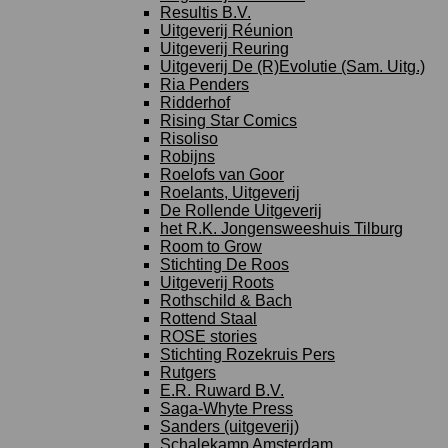
Resultis B.V.
Uitgeverij Réunion
Uitgeverij Reuring
Uitgeverij De (R)Evolutie (Sam. Uitg.)
Ria Penders
Ridderhof
Rising Star Comics
Risoliso
Robijns
Roelofs van Goor
Roelants, Uitgeverij
De Rollende Uitgeverij
het R.K. Jongensweeshuis Tilburg
Room to Grow
Stichting De Roos
Uitgeverij Roots
Rothschild & Bach
Rottend Staal
ROSE stories
Stichting Rozekruis Pers
Rutgers
E.R. Ruward B.V.
Saga-Whyte Press
Sanders (uitgeverij)
Schalekamp Amsterdam