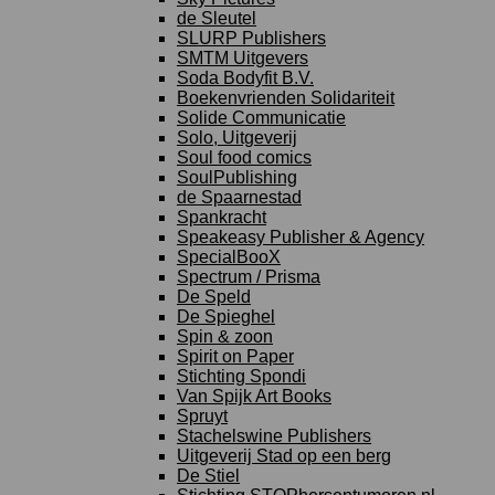
de Sleutel
SLURP Publishers
SMTM Uitgevers
Soda Bodyfit B.V.
Boekenvrienden Solidariteit
Solide Communicatie
Solo, Uitgeverij
Soul food comics
SoulPublishing
de Spaarnestad
Spankracht
Speakeasy Publisher & Agency
SpecialBooX
Spectrum / Prisma
De Speld
De Spieghel
Spin & zoon
Spirit on Paper
Stichting Spondi
Van Spijk Art Books
Spruyt
Stachelswine Publishers
Uitgeverij Stad op een berg
De Stiel