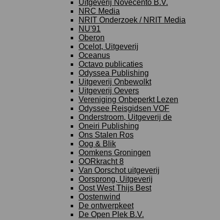
Uitgeverij Novecento B.V.
NRC Media
NRIT Onderzoek / NRIT Media
NU'91
Oberon
Ocelot, Uitgeverij
Oceanus
Octavo publicaties
Odyssea Publishing
Uitgeverij Onbewolkt
Uitgeverij Oevers
Vereniging Onbeperkt Lezen
Odyssee Reisgidsen VOF
Onderstroom, Uitgeverij de
Oneiri Publishing
Ons Stalen Ros
Oog & Blik
Oomkens Groningen
OORkracht 8
Van Oorschot uitgeverij
Oorsprong, Uitgeverij
Oost West Thijs Best
Oostenwind
De ontwerpkeet
De Open Plek B.V.