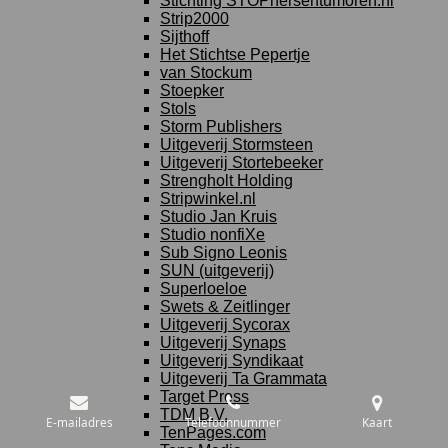
Stichting STOPhersentumoren.nl
Strip2000
Sijthoff
Het Stichtse Pepertje
van Stockum
Stoepker
Stols
Storm Publishers
Uitgeverij Stormsteen
Uitgeverij Stortebeeker
Strengholt Holding
Stripwinkel.nl
Studio Jan Kruis
Studio nonfiXe
Sub Signo Leonis
SUN (uitgeverij)
Superloeloe
Swets & Zeitlinger
Uitgeverij Sycorax
Uitgeverij Synaps
Uitgeverij Syndikaat
Uitgeverij Ta Grammata
Target Press
TDM B.V.
E-mailadres
Telefoonnummer
Kaart
TenPages.com