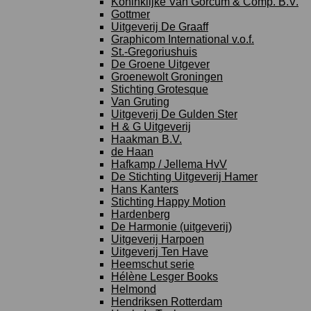
Koninklijke Van Gorcum & Comp. B.V.
Gottmer
Uitgeverij De Graaff
Graphicom International v.o.f.
St.-Gregoriushuis
De Groene Uitgever
Groenewolt Groningen
Stichting Grotesque
Van Gruting
Uitgeverij De Gulden Ster
H & G Uitgeverij
Haakman B.V.
de Haan
Hafkamp / Jellema HvV
De Stichting Uitgeverij Hamer
Hans Kanters
Stichting Happy Motion
Hardenberg
De Harmonie (uitgeverij)
Uitgeverij Harpoen
Uitgeverij Ten Have
Heemschut serie
Hélène Lesger Books
Helmond
Hendriksen Rotterdam