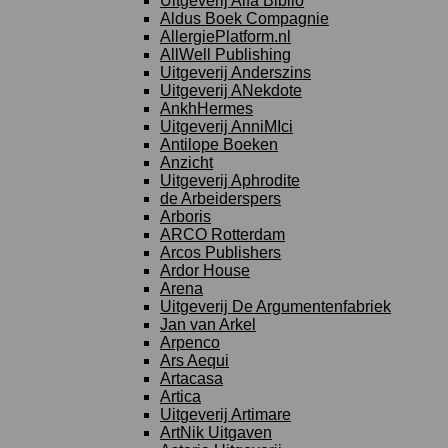
Uitgeverij Alfa Biblio
Aldus Boek Compagnie
AllergiePlatform.nl
AllWell Publishing
Uitgeverij Anderszins
Uitgeverij ANekdote
AnkhHermes
Uitgeverij AnniMIci
Antilope Boeken
Anzicht
Uitgeverij Aphrodite
de Arbeiderspers
Arboris
ARCO Rotterdam
Arcos Publishers
Ardor House
Arena
Uitgeverij De Argumentenfabriek
Jan van Arkel
Arpenco
Ars Aequi
Artacasa
Artica
Uitgeverij Artimare
ArtNik Uitgaven