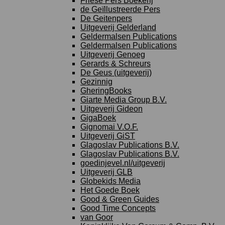
Friese Pers Boekerij
de Geïllustreerde Pers
De Geitenpers
Uitgeverij Gelderland
Geldermalsen Publications
Geldermalsen Publications
Uitgeverij Genoeg
Gerards & Schreurs
De Geus (uitgeverij)
Gezinnig
GheringBooks
Giarte Media Group B.V.
Uitgeverij Gideon
GigaBoek
Gignomai V.O.F.
Uitgeverij GiST
Glagoslav Publications B.V.
Glagoslav Publications B.V.
goedinjevel.nl/uitgeverij
Uitgeverij GLB
Globekids Media
Het Goede Boek
Good & Green Guides
Good Time Concepts
van Goor