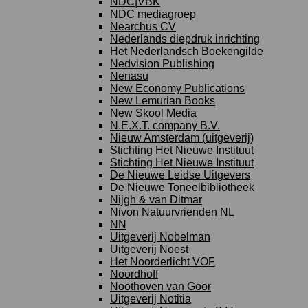
NDC|VBK
NDC mediagroep
Nearchus CV
Nederlands diepdruk inrichting
Het Nederlandsch Boekengilde
Nedvision Publishing
Nenasu
New Economy Publications
New Lemurian Books
New Skool Media
N.E.X.T. company B.V.
Nieuw Amsterdam (uitgeverij)
Stichting Het Nieuwe Instituut
Stichting Het Nieuwe Instituut
De Nieuwe Leidse Uitgevers
De Nieuwe Toneelbibliotheek
Nijgh & van Ditmar
Nivon Natuurvrienden NL
NN
Uitgeverij Nobelman
Uitgeverij Noest
Het Noorderlicht VOF
Noordhoff
Noothoven van Goor
Uitgeverij Notitia