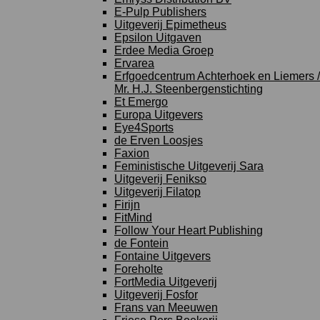
E-Pulp Publishers
Uitgeverij Epimetheus
Epsilon Uitgaven
Erdee Media Groep
Ervarea
Erfgoedcentrum Achterhoek en Liemers /
Mr. H.J. Steenbergenstichting
Et Emergo
Europa Uitgevers
Eye4Sports
de Erven Loosjes
Faxion
Feministische Uitgeverij Sara
Uitgeverij Fenikso
Uitgeverij Filatop
Firijn
FitMind
Follow Your Heart Publishing
de Fontein
Fontaine Uitgevers
Foreholte
FortMedia Uitgeverij
Uitgeverij Fosfor
Frans van Meeuwen