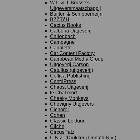
W.L. & J. Brusse's
Uitgeversmaatschappij
Buijten & Schipperheijn
BZZTôH
Cactus Books
Calbona Uitgeverij
Callenbach
Campagne
Canaletto
Car Content Factory
Caribbean Media Group
Uitgeverij Carson
Catullus (uitgeverij)
Celtica Publishing
CentriPress
Chaos, Uitgeverij
le Chat mort
Cheeky Monkeys
Chevigny Uitgevers
Cichorei
Cohen
Classic Lektuur
Cliché
CircusPatz
C.K.Z. (Drukkerij Donath B.V.)