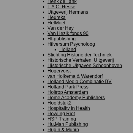
Henk de Tank
L.A.C. Hesse
Uitgeverij Hermans
Heureka
HetMoet
Van der Hey
Van Hezik fonds 90
HI-publishing
Hilversum Psycholoog
Holland
Stichting Historie der Techniek
Historische Verhalen, Uitgeverij
Historische Uitgaven Schoonhoven
Hogervorst
van Holkema & Warendorf
Holland Media Combinatie BV
Holland Park Press
Holtrop Amsterdam
Home Academy Publishers
Hoofdstuk2
Hospitality in Health
Howling Riot
HSP Training
Hu.Man Publishing
Hugin & Munin