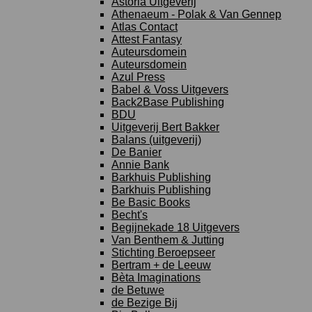
Astoria Uitgeverij
Athenaeum - Polak & Van Gennep
Atlas Contact
Attest Fantasy
Auteursdomein
Auteursdomein
Azul Press
Babel & Voss Uitgevers
Back2Base Publishing
BDU
Uitgeverij Bert Bakker
Balans (uitgeverij)
De Banier
Annie Bank
Barkhuis Publishing
Barkhuis Publishing
Be Basic Books
Becht's
Begijnekade 18 Uitgevers
Van Benthem & Jutting
Stichting Beroepseer
Bertram + de Leeuw
Bèta Imaginations
de Betuwe
de Bezige Bij