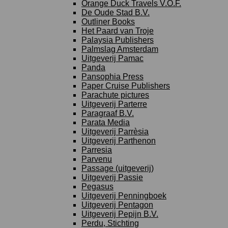
Orange Duck Travels V.O.F.
De Oude Stad B.V.
Outliner Books
Het Paard van Troje
Palaysia Publishers
Palmslag Amsterdam
Uitgeverij Pamac
Panda
Pansophia Press
Paper Cruise Publishers
Parachute pictures
Uitgeverij Parterre
Paragraaf B.V.
Parata Media
Uitgeverij Parrèsia
Uitgeverij Parthenon
Parresia
Parvenu
Passage (uitgeverij)
Uitgeverij Passie
Pegasus
Uitgeverij Penningboek
Uitgeverij Pentagon
Uitgeverij Pepijn B.V.
Perdu, Stichting