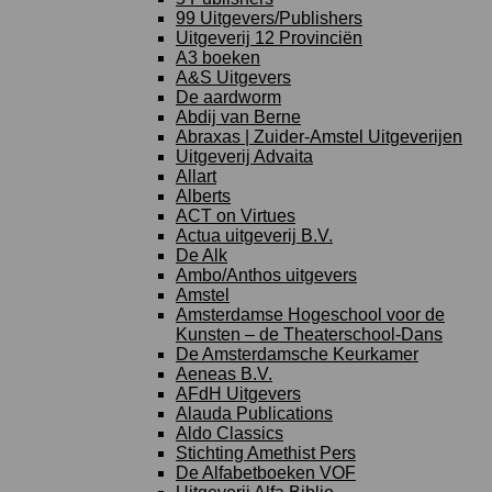
99 Uitgevers/Publishers
Uitgeverij 12 Provinciën
A3 boeken
A&S Uitgevers
De aardworm
Abdij van Berne
Abraxas | Zuider-Amstel Uitgeverijen
Uitgeverij Advaita
Allart
Alberts
ACT on Virtues
Actua uitgeverij B.V.
De Alk
Ambo/Anthos uitgevers
Amstel
Amsterdamse Hogeschool voor de
Kunsten – de Theaterschool-Dans
De Amsterdamsche Keurkamer
Aeneas B.V.
AFdH Uitgevers
Alauda Publications
Aldo Classics
Stichting Amethist Pers
De Alfabetboeken VOF