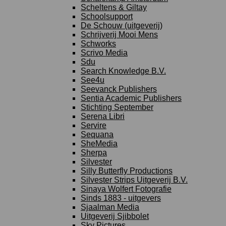
Scheltens & Giltay
Schoolsupport
De Schouw (uitgeverij)
Schrijverij Mooi Mens
Schworks
Scrivo Media
Sdu
Search Knowledge B.V.
See4u
Seevanck Publishers
Sentia Academic Publishers
Stichting September
Serena Libri
Servire
Sequana
SheMedia
Sherpa
Silvester
Silly Butterfly Productions
Silvester Strips Uitgeverij B.V.
Sinaya Wolfert Fotografie
Sinds 1883 - uitgevers
Sjaalman Media
Uitgeverij Sjibbolet
Sky Pictures