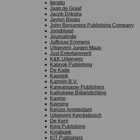
Iteratio
Jaap de Graaf
Jacob Dijkstra
Jaylen Books
John Benjamins Publishing Company
Jongbloed
Journalinda
Juffrouw Emmens
Uitgeverij Jurgen Maas
Just Entertainment
K&K Uitgevers
Kabook Publishing
De Kade
Kapstok
Karmijn B.V.
Karwansaray Publishers
Katholieke Bijbelstichting
Kavino
Keesing
Keijzer Amsterdam
Uitgeverij Kerckebosch
De Kern
King Publishing
Kirjaboek
KIT Publishers