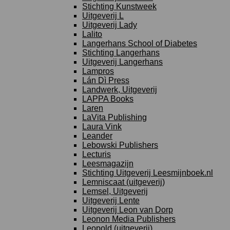
Stichting Kunstweek
Uitgeverij L
Uitgeverij Lady
Lalito
Langerhans School of Diabetes
Stichting Langerhans
Uitgeverij Langerhans
Lampros
Lán Dì Press
Landwerk, Uitgeverij
LAPPA Books
Laren
LaVita Publishing
Laura Vink
Leander
Lebowski Publishers
Lecturis
Leesmagazijn
Stichting Uitgeverij Leesmijnboek.nl
Lemniscaat (uitgeverij)
Lemsel, Uitgeverij
Uitgeverij Lente
Uitgeverij Leon van Dorp
Leonon Media Publishers
Leopold (uitgeverij)