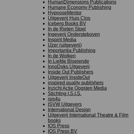
HumanDimensions Publications
Humane Economy Publishing
HypnoseMentor
Uitgeverij Huis Clos
Iceberg Books BV
In de Rieten Stoel
Ingeverij Ondersteboven
Inspirit Media
IJzer (uitgeverij)
Importantia Publishing
In de Wolken
In Liefde Bloeiende
InnoDoks Uitgeverij
Inside Out Publishers
Uitgeverij InsideOut
inspired quality publishers
Inzicht Actie Oogsten Media
Stichting I.S.I.S.
isis4u
ISVW Uitgevers
International Design
Uitgeverij International Theatre & Film
books
IOS Press
IOS Press BV