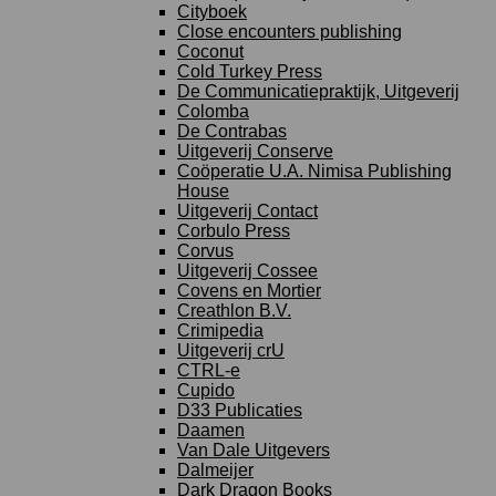
Cityboek
Close encounters publishing
Coconut
Cold Turkey Press
De Communicatiepraktijk, Uitgeverij
Colomba
De Contrabas
Uitgeverij Conserve
Coöperatie U.A. Nimisa Publishing
House
Uitgeverij Contact
Corbulo Press
Corvus
Uitgeverij Cossee
Covens en Mortier
Creathlon B.V.
Crimipedia
Uitgeverij crU
CTRL-e
Cupido
D33 Publicaties
Daamen
Van Dale Uitgevers
Dalmeijer
Dark Dragon Books