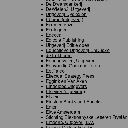
De Dwarsdenkerij
DeWielen2, Uitgeverij
Uitgeverij Dyslexion
Eburon (uitgeverij)
Econtentenzo
Ecotrigger
Edecea
Edicola Publishing
Uitgeverij Editie does
Educatieve Uitgeverij EnDusZo
de Eekhoorn
Eendagsvlieg, Uitgeverij
Eenvoudig Communiceren
EetPaleo
Effectual Strategy Press
Eggink en Van Aken
Eindeloos Uitgevers
Elsevier (uitgeverij)
El Jeir
Einstein Books and Ebooks
Emen
Elwe Amsterdam
Stichting Elektroanyske Letteren Fryslân
Emoena, Uitgeverij B.V.
Emryss Distribution BV