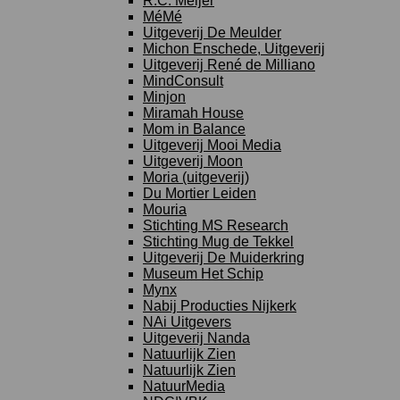
R.C. Meijer
MéMé
Uitgeverij De Meulder
Michon Enschede, Uitgeverij
Uitgeverij René de Milliano
MindConsult
Minjon
Miramah House
Mom in Balance
Uitgeverij Mooi Media
Uitgeverij Moon
Moria (uitgeverij)
Du Mortier Leiden
Mouria
Stichting MS Research
Stichting Mug de Tekkel
Uitgeverij De Muiderkring
Museum Het Schip
Mynx
Nabij Producties Nijkerk
NAi Uitgevers
Uitgeverij Nanda
Natuurlijk Zien
Natuurlijk Zien
NatuurMedia