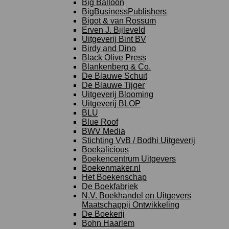
Big Balloon
BigBusinessPublishers
Bigot & van Rossum
Erven J. Bijleveld
Uitgeverij Bint BV
Birdy and Dino
Black Olive Press
Blankenberg & Co.
De Blauwe Schuit
De Blauwe Tijger
Uitgeverij Blooming
Uitgeverij BLOP
BLU
Blue Roof
BWV Media
Stichting VvB / Bodhi Uitgeverij
Boekalicious
Boekencentrum Uitgevers
Boekenmaker.nl
Het Boekenschap
De Boekfabriek
N.V. Boekhandel en Uitgevers
Maatschappij Ontwikkeling
De Boekerij
Bohn Haarlem