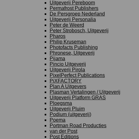
Uitgeverij Pereboom
Permafrost Publishers
De Persgroep Nederland
Uitgeverij Personalia
Peter de Weerd
Peter Strobosch, Uitgeverij
Pharos
Philip Kruseman
Photofacts Publishing
Phronese, Uitgeverij
Pijama
Pincio Uitgeverij
Uitgeverij Pirola
PixelPerfect Publications
PiXFACTORY
Plan A Uitgevers
Plasman Vertalingen / Uitgeverij
Uitgeverij Platform GRAS
Ploegsma
Uitgeverij Pluim
Podium (uitgeverij)
Poema
Portman Road Producties
van der Post
Post Editions