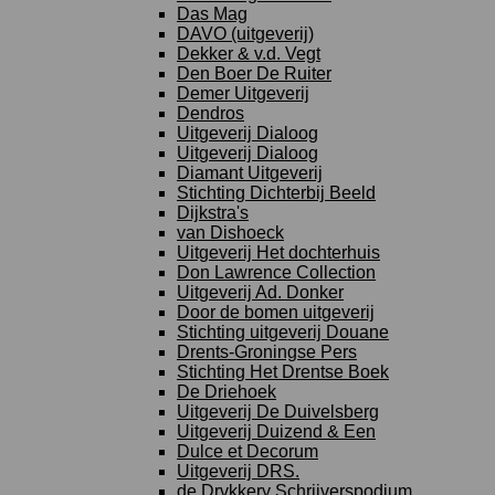
Das Mag
DAVO (uitgeverij)
Dekker & v.d. Vegt
Den Boer De Ruiter
Demer Uitgeverij
Dendros
Uitgeverij Dialoog
Uitgeverij Dialoog
Diamant Uitgeverij
Stichting Dichterbij Beeld
Dijkstra's
van Dishoeck
Uitgeverij Het dochterhuis
Don Lawrence Collection
Uitgeverij Ad. Donker
Door de bomen uitgeverij
Stichting uitgeverij Douane
Drents-Groningse Pers
Stichting Het Drentse Boek
De Driehoek
Uitgeverij De Duivelsberg
Uitgeverij Duizend & Een
Dulce et Decorum
Uitgeverij DRS.
de Drvkkery Schrijverspodium