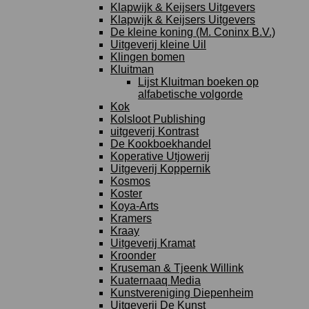
Klapwijk & Keijsers Uitgevers
Klapwijk & Keijsers Uitgevers
De kleine koning (M. Coninx B.V.)
Uitgeverij kleine Uil
Klingen bomen
Kluitman
Lijst Kluitman boeken op
alfabetische volgorde
Kok
Kolsloot Publishing
uitgeverij Kontrast
De Kookboekhandel
Koperative Utjowerij
Uitgeverij Koppernik
Kosmos
Koster
Koya-Arts
Kramers
Kraay
Uitgeverij Kramat
Kroonder
Kruseman & Tjeenk Willink
Kuaternaaq Media
Kunstvereniging Diepenheim
Uitgeverij De Kunst