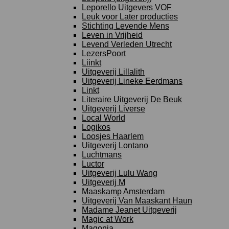
Leporello Uitgevers VOF
Leuk voor Later producties
Stichting Levende Mens
Leven in Vrijheid
Levend Verleden Utrecht
LezersPoort
Liinkt
Uitgeverij Lillalith
Uitgeverij Lineke Eerdmans
Linkt
Literaire Uitgeverij De Beuk
Uitgeverij Liverse
Local World
Logikos
Loosjes Haarlem
Uitgeverij Lontano
Luchtmans
Luctor
Uitgeverij Lulu Wang
Uitgeverij M
Maaskamp Amsterdam
Uitgeverij Van Maaskant Haun
Madame Jeanet Uitgeverij
Magic at Work
Magonia