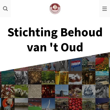
Ga
direct
naar
de
Stichting Behoud
hoofdinhoud
van 't Oud