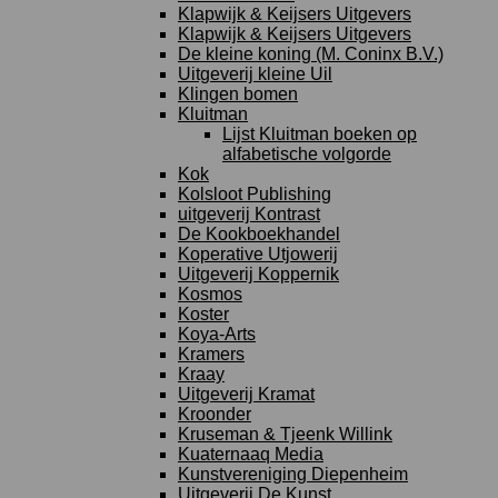
Klapwijk & Keijsers Uitgevers
Klapwijk & Keijsers Uitgevers
De kleine koning (M. Coninx B.V.)
Uitgeverij kleine Uil
Klingen bomen
Kluitman
Lijst Kluitman boeken op
alfabetische volgorde
Kok
Kolsloot Publishing
uitgeverij Kontrast
De Kookboekhandel
Koperative Utjowerij
Uitgeverij Koppernik
Kosmos
Koster
Koya-Arts
Kramers
Kraay
Uitgeverij Kramat
Kroonder
Kruseman & Tjeenk Willink
Kuaternaaq Media
Kunstvereniging Diepenheim
Uitgeverij De Kunst