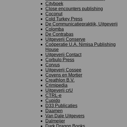
Cityboek
Close encounters publishing
Coconut
Cold Turkey Press
De Communicatiepraktijk, Uitgeverij
Colomba
De Contrabas
Uitgeverij Conserve
Coöperatie U.A. Nimisa Publishing
House
Uitgeverij Contact
Corbulo Press
Corvus
Uitgeverij Cossee
Covens en Mortier
Creathlon B.V.
Crimipedia
Uitgeverij crU
CTRL-e
Cupido
D33 Publicaties
Daamen
Van Dale Uitgevers
Dalmeijer
Dark Dragon Books