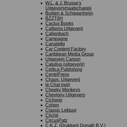
W.L. & J. Brusse's
Uitgeversmaatschappij
Buijten & Schipperheijn
BZZTôH
Cactus Books
Calbona Uitgeverij
Callenbach
Campagne
Canaletto
Car Content Factory
Caribbean Media Group
Uitgeverij Carson
Catullus (uitgeverij)
Celtica Publishing
CentriPress
Chaos, Uitgeverij
le Chat mort
Cheeky Monkeys
Chevigny Uitgevers
Cichorei
Cohen
Classic Lektuur
Cliché
CircusPatz
C.K.Z. (Drukkerij Donath B.V.)