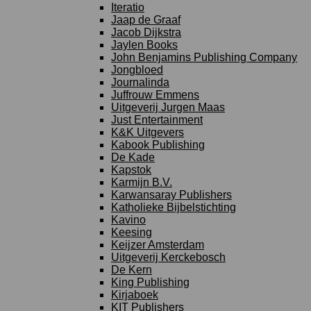
Iteratio
Jaap de Graaf
Jacob Dijkstra
Jaylen Books
John Benjamins Publishing Company
Jongbloed
Journalinda
Juffrouw Emmens
Uitgeverij Jurgen Maas
Just Entertainment
K&K Uitgevers
Kabook Publishing
De Kade
Kapstok
Karmijn B.V.
Karwansaray Publishers
Katholieke Bijbelstichting
Kavino
Keesing
Keijzer Amsterdam
Uitgeverij Kerckebosch
De Kern
King Publishing
Kirjaboek
KIT Publishers