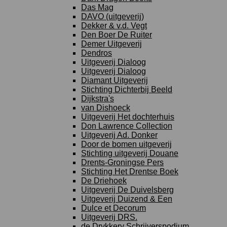
Das Mag
DAVO (uitgeverij)
Dekker & v.d. Vegt
Den Boer De Ruiter
Demer Uitgeverij
Dendros
Uitgeverij Dialoog
Uitgeverij Dialoog
Diamant Uitgeverij
Stichting Dichterbij Beeld
Dijkstra's
van Dishoeck
Uitgeverij Het dochterhuis
Don Lawrence Collection
Uitgeverij Ad. Donker
Door de bomen uitgeverij
Stichting uitgeverij Douane
Drents-Groningse Pers
Stichting Het Drentse Boek
De Driehoek
Uitgeverij De Duivelsberg
Uitgeverij Duizend & Een
Dulce et Decorum
Uitgeverij DRS.
de Drvkkery Schrijverspodium