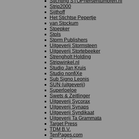
Stichting STOPhersentumoren.nl
Strip2000
Sijthoff
Het Stichtse Pepertje
van Stockum
Stoepker
Stols
Storm Publishers
Uitgeverij Stormsteen
Uitgeverij Stortebeeker
Strengholt Holding
Stripwinkel.nl
Studio Jan Kruis
Studio nonfiXe
Sub Signo Leonis
SUN (uitgeverij)
Superloeloe
Swets & Zeitlinger
Uitgeverij Sycorax
Uitgeverij Synaps
Uitgeverij Syndikaat
Uitgeverij Ta Grammata
Target Press
TDM B.V.
TenPages.com