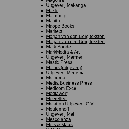
Magonia
Uitgeverij Makanga
Maklu
Malmberg
Manitu
Maope Books
Maritext
Marjan van den Berg teksten
Marjan van den Berg teksten
Mark Boode
MarkMedia & Art
Uitgeverij Marmer
Mastix Press
Matrijs (uitgeverij)
Uitgeverij Medema
Meinema
Media Business Press
Medicom Excel
Mediawerf
Meereffect
Metatron Uitgeverij C.V
Meulenhoff
Uitgeverij Mei
Mescolanza
Meis & Maas