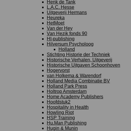
Henk de Tank
L.A.C. Hesse
Uitgeverij Hermans
Heureka
HetMoet
Van der Hey
Van Hezik fonds 90
HI-publishing
Hilversum Psycholoog
Holland
Stichting Historie der Techniek
Historische Verhalen, Uitgeverij
Historische Uitgaven Schoonhoven
Hogervorst
van Holkema & Warendorf
Holland Media Combinatie BV
Holland Park Press
Holtrop Amsterdam
Home Academy Publishers
Hoofdstuk2
Hospitality in Health
Howling Riot
HSP Training
Hu.Man Publishing
Hugin & Munin