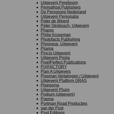
Uitgeverij Pereboom
Permafrost Publishers
De Persgroep Nederland
Uitgeverij Personalia
Peter de Weerd
Peter Strobosch, Uitgeverij
Pharos
Philip Kruseman
Photofacts Publishing
Phronese, Uitgeverij
Pijama
Pincio Uitgeverij
Uitgeverij Pirola
PixelPerfect Publications
PiXFACTORY
Plan A Uitgevers
Plasman Vertalingen / Uitgeverij
Uitgeverij Platform GRAS
Ploegsma
Uitgeverij Pluim
Podium (uitgeverij)
Poema
Portman Road Producties
van der Post
Post Editions