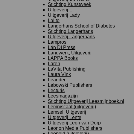
Stichting Kunstweek
Uitgeverij L
Uitgeverij Lady
Lalito
Langerhans School of Diabetes
Stichting Langerhans
Uitgeverij Langerhans
Lampros
Lán Dì Press
Landwerk, Uitgeverij
LAPPA Books
Laren
LaVita Publishing
Laura Vink
Leander
Lebowski Publishers
Lecturis
Leesmagazijn
Stichting Uitgeverij Leesmijnboek.nl
Lemniscaat (uitgeverij)
Lemsel, Uitgeverij
Uitgeverij Lente
Uitgeverij Leon van Dorp
Leonon Media Publishers
Leopold (uitgeverij)