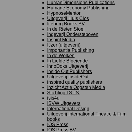
HumanDimensions Publications
Humane Economy Publishing
HypnoseMentor
Uitgeverij Huis Clos
Iceberg Books BV
In de Rieten Stoel
Ingeverij Ondersteboven
Inspirit Media
IJzer (uitgeverij)
Importantia Publishing
In de Wolken
In Liefde Bloeiende
InnoDoks Uitgeverij
Inside Out Publishers
Uitgeverij InsideOut
inspired quality publishers
Inzicht Actie Oogsten Media
Stichting I.S.I.S.
isis4u
ISVW Uitgevers
International Design
Uitgeverij International Theatre & Film
books
IOS Press
IOS Press BV