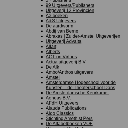
5 Publishers
99 Uitgevers/Publishers
Uitgeverij 12 Provinciën
A3 boeken
A&S Uitgevers
De aardworm
Abdij van Berne
Abraxas | Zuider-Amstel Uitgeverijen
Uitgeverij Advaita
Allart
Alberts
ACT on Virtues
Actua uitgeverij B.V.
De Alk
Ambo/Anthos uitgevers
Amstel
Amsterdamse Hogeschool voor de
Kunsten – de Theaterschool-Dans
De Amsterdamsche Keurkamer
Aeneas B.V.
AFdH Uitgevers
Alauda Publications
Aldo Classics
Stichting Amethist Pers
De Alfabetboeken VOF