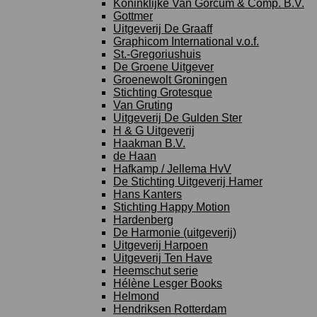
Koninklijke Van Gorcum & Comp. B.V.
Gottmer
Uitgeverij De Graaff
Graphicom International v.o.f.
St.-Gregoriushuis
De Groene Uitgever
Groenewolt Groningen
Stichting Grotesque
Van Gruting
Uitgeverij De Gulden Ster
H & G Uitgeverij
Haakman B.V.
de Haan
Hafkamp / Jellema HvV
De Stichting Uitgeverij Hamer
Hans Kanters
Stichting Happy Motion
Hardenberg
De Harmonie (uitgeverij)
Uitgeverij Harpoen
Uitgeverij Ten Have
Heemschut serie
Hélène Lesger Books
Helmond
Hendriksen Rotterdam