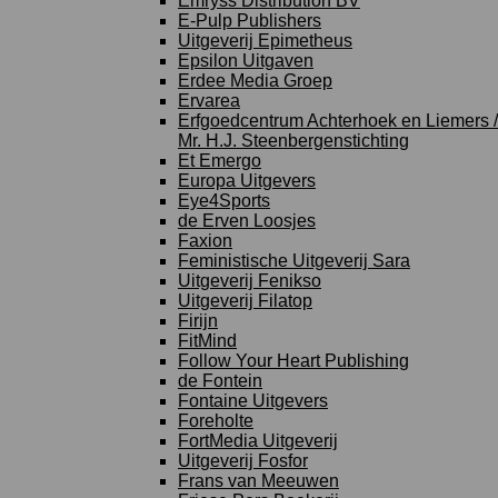
Emryss Distribution BV
E-Pulp Publishers
Uitgeverij Epimetheus
Epsilon Uitgaven
Erdee Media Groep
Ervarea
Erfgoedcentrum Achterhoek en Liemers /
Mr. H.J. Steenbergenstichting
Et Emergo
Europa Uitgevers
Eye4Sports
de Erven Loosjes
Faxion
Feministische Uitgeverij Sara
Uitgeverij Fenikso
Uitgeverij Filatop
Firijn
FitMind
Follow Your Heart Publishing
de Fontein
Fontaine Uitgevers
Foreholte
FortMedia Uitgeverij
Uitgeverij Fosfor
Frans van Meeuwen