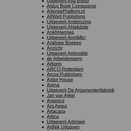
Uitgeverij Alfa Biblio
Aldus Boek Compagnie
AllergiePlatform.nl
AllWell Publishing
Uitgeverij Anderszins
Uitgeverij ANekdote
AnkhHermes
Uitgeverij AnniMIci
Antilope Boeken
Anzicht
Uitgeverij Aphrodite
de Arbeiderspers
Arboris
ARCO Rotterdam
Arcos Publishers
Ardor House
Arena
Uitgeverij De Argumentenfabriek
Jan van Arkel
Arpenco
Ars Aequi
Artacasa
Artica
Uitgeverij Artimare
ArtNik Uitgaven