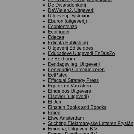
De Dwarsdenkerij
DeWielen2, Uitgeverij
Uitgeverij Dyslexion
Eburon (uitgeverij)
Econtentenzo
Ecotrigger
Edecea
Edicola Publishing
Uitgeverij Editie does
Educatieve Uitgeverij EnDusZo
de Eekhoorn
Eendagsvlieg, Uitgeverij
Eenvoudig Communiceren
EetPaleo
Effectual Strategy Press
Eggink en Van Aken
Eindeloos Uitgevers
Elsevier (uitgeverij)
El Jeir
Einstein Books and Ebooks
Emen
Elwe Amsterdam
Stichting Elektroanyske Letteren Fryslân
Emoena, Uitgeverij B.V.