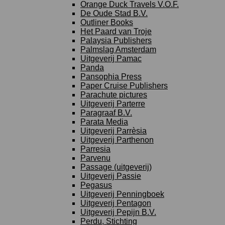
Orange Duck Travels V.O.F.
De Oude Stad B.V.
Outliner Books
Het Paard van Troje
Palaysia Publishers
Palmslag Amsterdam
Uitgeverij Pamac
Panda
Pansophia Press
Paper Cruise Publishers
Parachute pictures
Uitgeverij Parterre
Paragraaf B.V.
Parata Media
Uitgeverij Parrèsia
Uitgeverij Parthenon
Parresia
Parvenu
Passage (uitgeverij)
Uitgeverij Passie
Pegasus
Uitgeverij Penningboek
Uitgeverij Pentagon
Uitgeverij Pepijn B.V.
Perdu, Stichting