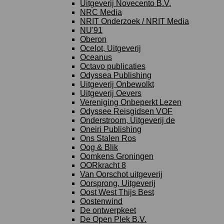
Uitgeverij Novecento B.V.
NRC Media
NRIT Onderzoek / NRIT Media
NU'91
Oberon
Ocelot, Uitgeverij
Oceanus
Octavo publicaties
Odyssea Publishing
Uitgeverij Onbewolkt
Uitgeverij Oevers
Vereniging Onbeperkt Lezen
Odyssee Reisgidsen VOF
Onderstroom, Uitgeverij de
Oneiri Publishing
Ons Stalen Ros
Oog & Blik
Oomkens Groningen
OORkracht 8
Van Oorschot uitgeverij
Oorsprong, Uitgeverij
Oost West Thijs Best
Oostenwind
De ontwerpkeet
De Open Plek B.V.