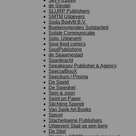
Sky Pictures
de Sleutel
SLURP Publishers
SMTM Uitgevers
Soda Bodyfit B.V.
Boekenvrienden Solidariteit
Solide Communicatie
Solo, Uitgeverij
Soul food comics
SoulPublishing
de Spaarnestad
Spankracht
Speakeasy Publisher & Agency
SpecialBooX
Spectrum / Prisma
De Speld
De Spieghel
Spin & zoon
Spirit on Paper
Stichting Spondi
Van Spijk Art Books
Spruyt
Stachelswine Publishers
Uitgeverij Stad op een berg
De Stiel