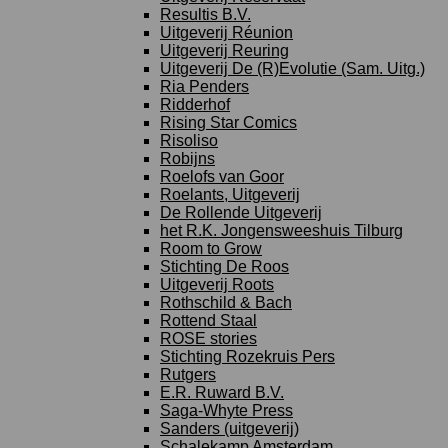
Resultis B.V.
Uitgeverij Réunion
Uitgeverij Reuring
Uitgeverij De (R)Evolutie (Sam. Uitg.)
Ria Penders
Ridderhof
Rising Star Comics
Risoliso
Robijns
Roelofs van Goor
Roelants, Uitgeverij
De Rollende Uitgeverij
het R.K. Jongensweeshuis Tilburg
Room to Grow
Stichting De Roos
Uitgeverij Roots
Rothschild & Bach
Rottend Staal
ROSE stories
Stichting Rozekruis Pers
Rutgers
E.R. Ruward B.V.
Saga-Whyte Press
Sanders (uitgeverij)
Schalekamp Amsterdam