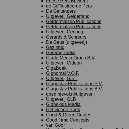
Friese Pers Boekerij
de Geïllustreerde Pers
De Geitenpers
Uitgeverij Gelderland
Geldermalsen Publications
Geldermalsen Publications
Uitgeverij Genoeg
Gerards & Schreurs
De Geus (uitgeverij)
Gezinnig
GheringBooks
Giarte Media Group B.V.
Uitgeverij Gideon
GigaBoek
Gignomai V.O.F.
Uitgeverij GiST
Glagoslav Publications B.V.
Glagoslav Publications B.V.
goedinjevel.nl/uitgeverij
Uitgeverij GLB
Globekids Media
Het Goede Boek
Good & Green Guides
Good Time Concepts
van Goor