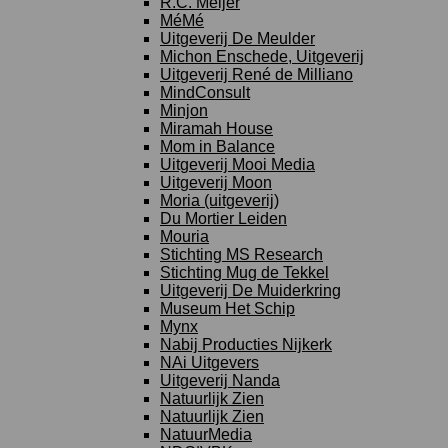
R.C. Meijer
MéMé
Uitgeverij De Meulder
Michon Enschede, Uitgeverij
Uitgeverij René de Milliano
MindConsult
Minjon
Miramah House
Mom in Balance
Uitgeverij Mooi Media
Uitgeverij Moon
Moria (uitgeverij)
Du Mortier Leiden
Mouria
Stichting MS Research
Stichting Mug de Tekkel
Uitgeverij De Muiderkring
Museum Het Schip
Mynx
Nabij Producties Nijkerk
NAi Uitgevers
Uitgeverij Nanda
Natuurlijk Zien
Natuurlijk Zien
NatuurMedia