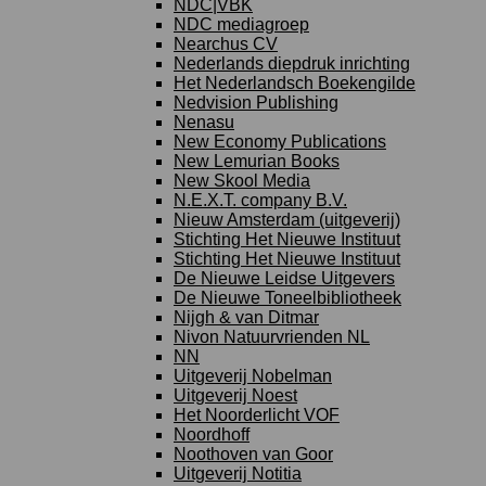
NDC|VBK
NDC mediagroep
Nearchus CV
Nederlands diepdruk inrichting
Het Nederlandsch Boekengilde
Nedvision Publishing
Nenasu
New Economy Publications
New Lemurian Books
New Skool Media
N.E.X.T. company B.V.
Nieuw Amsterdam (uitgeverij)
Stichting Het Nieuwe Instituut
Stichting Het Nieuwe Instituut
De Nieuwe Leidse Uitgevers
De Nieuwe Toneelbibliotheek
Nijgh & van Ditmar
Nivon Natuurvrienden NL
NN
Uitgeverij Nobelman
Uitgeverij Noest
Het Noorderlicht VOF
Noordhoff
Noothoven van Goor
Uitgeverij Notitia