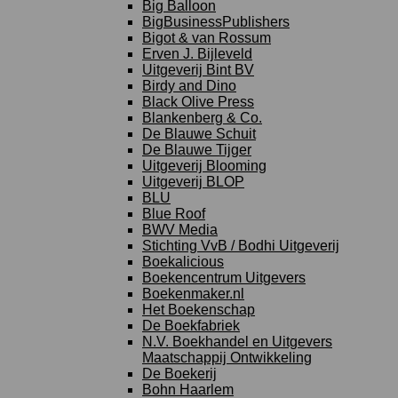
Big Balloon
BigBusinessPublishers
Bigot & van Rossum
Erven J. Bijleveld
Uitgeverij Bint BV
Birdy and Dino
Black Olive Press
Blankenberg & Co.
De Blauwe Schuit
De Blauwe Tijger
Uitgeverij Blooming
Uitgeverij BLOP
BLU
Blue Roof
BWV Media
Stichting VvB / Bodhi Uitgeverij
Boekalicious
Boekencentrum Uitgevers
Boekenmaker.nl
Het Boekenschap
De Boekfabriek
N.V. Boekhandel en Uitgevers
Maatschappij Ontwikkeling
De Boekerij
Bohn Haarlem