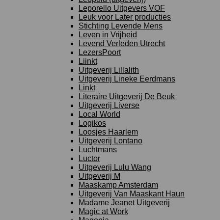
Leporello Uitgevers VOF
Leuk voor Later producties
Stichting Levende Mens
Leven in Vrijheid
Levend Verleden Utrecht
LezersPoort
Liinkt
Uitgeverij Lillalith
Uitgeverij Lineke Eerdmans
Linkt
Literaire Uitgeverij De Beuk
Uitgeverij Liverse
Local World
Logikos
Loosjes Haarlem
Uitgeverij Lontano
Luchtmans
Luctor
Uitgeverij Lulu Wang
Uitgeverij M
Maaskamp Amsterdam
Uitgeverij Van Maaskant Haun
Madame Jeanet Uitgeverij
Magic at Work