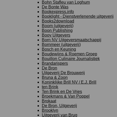
Bohn Stafleu van Loghum
De Bonte Was
Bookexpress.info
Booklight - Dienstverlenende uitgeverij
Books2download
Boom (uitgeverij)
Boon Publishing
Booy Uitgevers
Born NV Uitgeversmaatschappij
Bornmeer (uitgeverij)
Bosch en Keuning
Boudewijns & Roemen Groep
Bouillon Culinaire Journalistiek
Brandarispers
De Bron
Uitgeverij De Brouwerij
Bruna & Zoon
Koninklijke Brill NV / E.J. Brill
ten Brink
Ten Brink en De Vries
Broekmans & Van Poppel
Brokaat
De Bron, Uitgeverij
Brooklyn
Uitgeverij van Brug