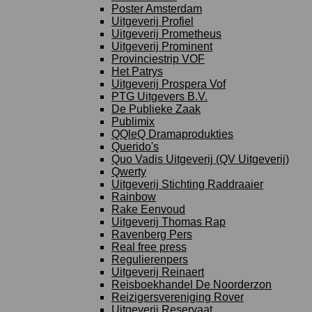
Poster Amsterdam
Uitgeverij Profiel
Uitgeverij Prometheus
Uitgeverij Prominent
Provinciestrip VOF
Het Patrys
Uitgeverij Prospera Vof
PTG Uitgevers B.V.
De Publieke Zaak
Publimix
QQleQ Dramaprodukties
Querido's
Quo Vadis Uitgeverij (QV Uitgeverij)
Qwerty
Uitgeverij Stichting Raddraaier
Rainbow
Rake Eenvoud
Uitgeverij Thomas Rap
Ravenberg Pers
Real free press
Regulierenpers
Uitgeverij Reinaert
Reisboekhandel De Noorderzon
Reizigersvereniging Rover
Uitgeverij Reservaat