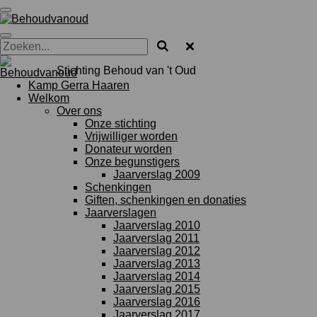
Ga
direct
naar
de
hoofdinhoud
Stichting Behoud van 't Oud
Kamp Gerra Haaren
Welkom
Over ons
Onze stichting
Vrijwilliger worden
Donateur worden
Onze begunstigers
Jaarverslag 2009
Schenkingen
Giften, schenkingen en donaties
Jaarverslagen
Jaarverslag 2010
Jaarverslag 2011
Jaarverslag 2012
Jaarverslag 2013
Jaarverslag 2014
Jaarverslag 2015
Jaarverslag 2016
Jaarverslag 2017