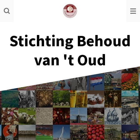
Ga
direct
naar
de
Stichting Behoud
hoofdinhoud
van 't Oud