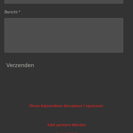
Bericht *
Verzenden
Onze bijzondere donateur / sponsor:
K&K partners Wierden