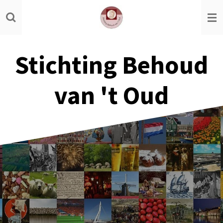
Ga
direct
naar
de
Stichting Behoud
hoofdinhoud
van 't Oud