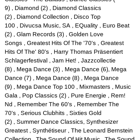
9)
,
Diamond (2)
,
Diamond Classics
(2)
,
Diamond Collection
,
Disco Top
100
,
Divucsa Music, SA
,
EQuality
,
Euro Beat
(2)
,
Glam Records (3)
,
Golden Love
Songs
,
Greatest Hits Of The '70's
,
Greatest
Hits Of The' 80's
,
Harry Thomas Präsentiert
Schlagerfestival
,
Jam Het! , Jazzcollectie
(8)
,
Mega Dance (3)
,
Mega Dance (6), Mega
Dance (7)
,
Mega Dance (8)
,
Mega Dance
(9)
,
Mega Dance Top 100
,
Mixmasters
,
Music
Gala
,
Pop Classics (2)
,
Pure Energie
,
Rem!
Nd
,
Remember The 60's
,
Remember The
70's
,
Serious Clubhits
,
Sixties Gold
(2)
,
Summer Dance Classics, Synthesizer
Greatest
,
Synthétiseur
,
The Leonard Bernstein
Collection
,
The Sound Of Hit Music
,
The Sound