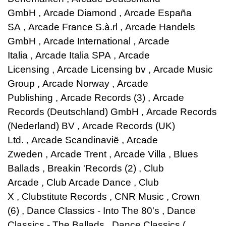
GmbH
,
Arcade Diamond
,
Arcade España
SA
,
Arcade France S.à.rl
,
Arcade Handels
GmbH
,
Arcade International
,
Arcade
Italia
,
Arcade Italia SPA
,
Arcade
Licensing
,
Arcade Licensing bv
,
Arcade Music
Group
,
Arcade Norway
,
Arcade
Publishing
,
Arcade Records (3)
,
Arcade
Records (Deutschland) GmbH
,
Arcade Records
(Nederland) BV
,
Arcade Records (UK)
Ltd.
,
Arcade Scandinavië
,
Arcade
Zweden
,
Arcade Trent
,
Arcade Villa
,
Blues
Ballads
,
Breakin 'Records (2)
,
Club
Arcade
,
Club Arcade Dance
,
Club
X
,
Clubstitute Records
,
CNR Music
,
Crown
(6)
,
Dance Classics - Into The 80's
,
Dance
Classics - The Ballads
,
Dance Classics (