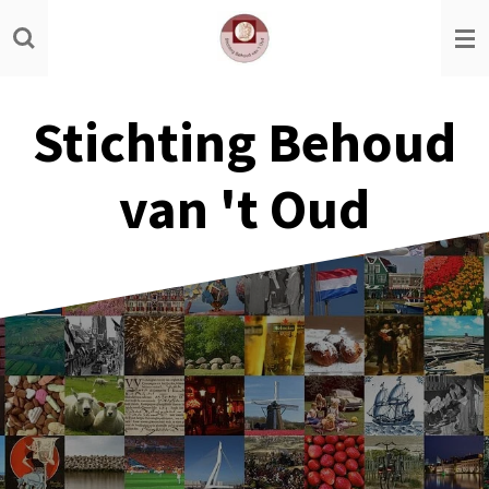
Ga
direct
naar
de
Stichting Behoud
hoofdinhoud
van 't Oud