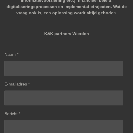
informatievoorziening etc.), financieel beleid,
digitaliseringsprocessen en implementatietrajecten. Wat de
vraag ook is, een oplossing wordt altijd gebode
n.
K&K partners Wierden
Naam *
E-mailadres *
Bericht *