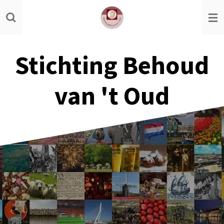
Ga
direct
naar
de
Stichting Behoud
hoofdinhoud
van 't Oud