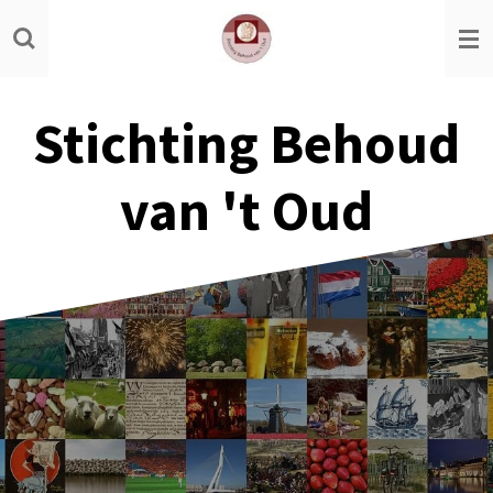
Ga
direct
naar
de
Stichting Behoud
hoofdinhoud
van 't Oud