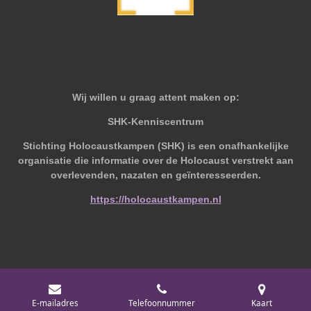
Wij willen u graag attent maken op:
SHK-Kenniscentrum
Stichting Holocaustkampen (SHK) is een onafhankelijke
organisatie die informatie over de Holocaust verstrekt aan
overlevenden, nazaten en geïnteresseerden.
https://holocaustkampen.nl
© 2019 - 2026 Behoudvanoud
E-mailadres
Telefoonnummer
Kaart
Powered by
JouwWeb