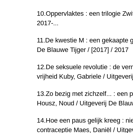
10.
Oppervlaktes : een trilogie
Zwi
2017-...
11.
De kwestie M : een gekaapte 
De Blauwe Tijger / [2017] / 2017
12.
De seksuele revolutie : de vern
vrijheid
Kuby, Gabriele / Uitgeveri
13.
Zo bezig met zichzelf... : een p
Housz, Noud / Uitgeverij De Blauw
14.
Hoe een paus gelijk kreeg : n
contraceptie
Maes, Daniël / Uitge