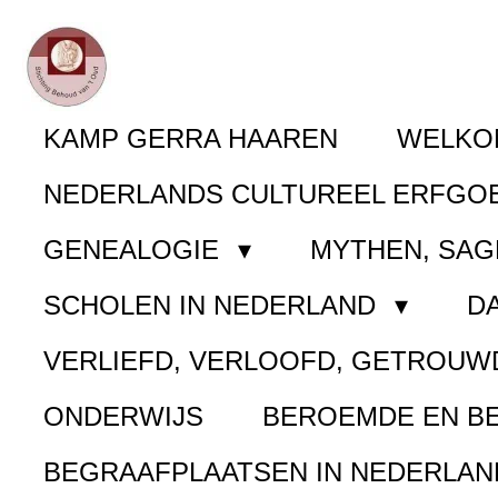
Ga
direct
naar
KAMP GERRA HAAREN
WELK
de
NEDERLANDS CULTUREEL ERFGO
hoofdinhoud
GENEALOGIE
MYTHEN, SAG
SCHOLEN IN NEDERLAND
D
VERLIEFD, VERLOOFD, GETROUW
ONDERWIJS
BEROEMDE EN B
BEGRAAFPLAATSEN IN NEDERLA