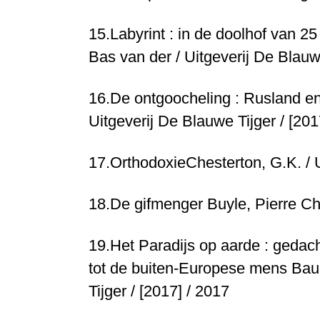
15.
Labyrint : in de doolhof van 25
Bas van der / Uitgeverij De Blauwe
16.
De ontgoocheling : Rusland e
Uitgeverij De Blauwe Tijger / [201
17.
Orthodoxie
Chesterton, G.K. / 
18.
De gifmenger
Buyle, Pierre Ch
19.
Het Paradijs op aarde : geda
tot de buiten-Europese mens
Baud
Tijger / [2017] / 2017