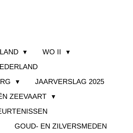
RLAND
WO II
NEDERLAND
ORG
JAARVERSLAG 2025
ËN ZEEVAART
EURTENISSEN
GOUD- EN ZILVERSMEDEN