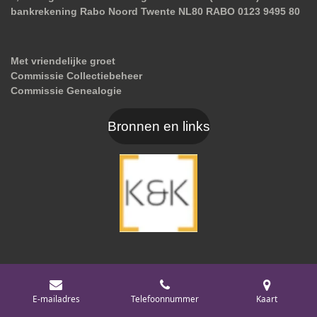
bankrekening Rabo Noord Twente NL80 RABO 0123 9495 80
Met vriendelijke groet
Commissie Collectiebeheer
Commissie Genealogie
Bronnen en links
Met onze jarenlange ervaring bieden wij onze
opdrachtgevers professionele ondersteuning bij
E-mailadres
Telefoonnummer
Kaart
uiteenlopende financiële vraagstukken. Wij werken voor