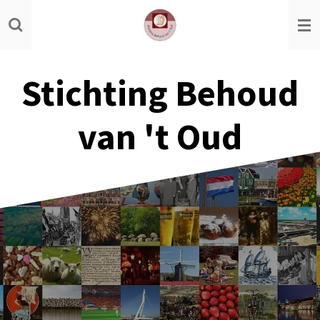
Ga
direct
naar
de
Stichting Behoud
hoofdinhoud
van 't Oud