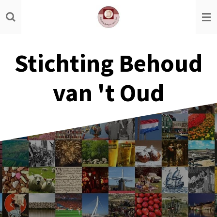
Ga
direct
naar
de
Stichting Behoud
hoofdinhoud
van 't Oud