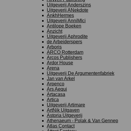
Uitgeverij Anderszins
Uitgeverij ANekdote
AnkhHermes
Uitgeverij AnniMIci
Antilope Boeken
Anzicht
Uitgeverij Aphrodite
de Arbeiderspers
Arboris
ARCO Rotterdam
Arcos Publishers
Ardor House
Arena
Uitgeverij De Argumentenfabriek
Jan van Arkel
Arpenco
Ars Aequi
Artacasa
Artica
Uitgeverij Artimare
ArtNik Uitgaven
Astoria Uitgeverij
Athenaeum - Polak & Van Gennep
Atlas Contact