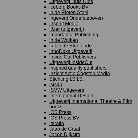
Uitgeverij Huis Clos
Iceberg Books BV
In de Rieten Stoel
Ingeverij Ondersteboven
Inspirit Media
IJzer (uitgeverij)
Importantia Publishing
In de Wolken
In Liefde Bloeiende
InnoDoks Uitgeverij
Inside Out Publishers
Uitgeverij InsideOut
inspired quality publishers
Inzicht Actie Oogsten Media
Stichting I.S.I.S.
isis4u
ISVW Uitgevers
International Design
Uitgeverij International Theatre & Film
books
IOS Press
IOS Press BV
Iteratio
Jaap de Graaf
Jacob Dijkstra