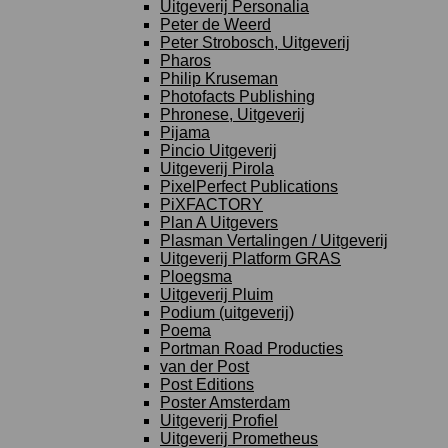
Uitgeverij Personalia
Peter de Weerd
Peter Strobosch, Uitgeverij
Pharos
Philip Kruseman
Photofacts Publishing
Phronese, Uitgeverij
Pijama
Pincio Uitgeverij
Uitgeverij Pirola
PixelPerfect Publications
PiXFACTORY
Plan A Uitgevers
Plasman Vertalingen / Uitgeverij
Uitgeverij Platform GRAS
Ploegsma
Uitgeverij Pluim
Podium (uitgeverij)
Poema
Portman Road Producties
van der Post
Post Editions
Poster Amsterdam
Uitgeverij Profiel
Uitgeverij Prometheus