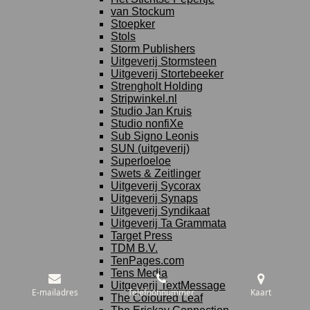
van Stockum
Stoepker
Stols
Storm Publishers
Uitgeverij Stormsteen
Uitgeverij Stortebeeker
Strengholt Holding
Stripwinkel.nl
Studio Jan Kruis
Studio nonfiXe
Sub Signo Leonis
SUN (uitgeverij)
Superloeloe
Swets & Zeitlinger
Uitgeverij Sycorax
Uitgeverij Synaps
Uitgeverij Syndikaat
Uitgeverij Ta Grammata
Target Press
TDM B.V.
TenPages.com
Tens Media
Uitgeverij TextMessage
E-mailadres
Telefoonnummer
Kaart
The Coloured Leaf