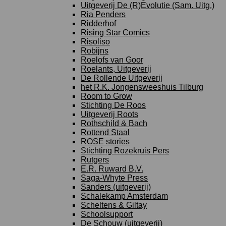
Uitgeverij De (R)Evolutie (Sam. Uitg.)
Ria Penders
Ridderhof
Rising Star Comics
Risoliso
Robijns
Roelofs van Goor
Roelants, Uitgeverij
De Rollende Uitgeverij
het R.K. Jongensweeshuis Tilburg
Room to Grow
Stichting De Roos
Uitgeverij Roots
Rothschild & Bach
Rottend Staal
ROSE stories
Stichting Rozekruis Pers
Rutgers
E.R. Ruward B.V.
Saga-Whyte Press
Sanders (uitgeverij)
Schalekamp Amsterdam
Scheltens & Giltay
Schoolsupport
De Schouw (uitgeverij)