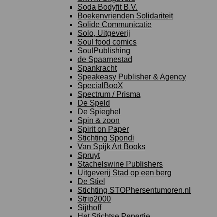
Soda Bodyfit B.V.
Boekenvrienden Solidariteit
Solide Communicatie
Solo, Uitgeverij
Soul food comics
SoulPublishing
de Spaarnestad
Spankracht
Speakeasy Publisher & Agency
SpecialBooX
Spectrum / Prisma
De Speld
De Spieghel
Spin & zoon
Spirit on Paper
Stichting Spondi
Van Spijk Art Books
Spruyt
Stachelswine Publishers
Uitgeverij Stad op een berg
De Stiel
Stichting STOPhersentumoren.nl
Strip2000
Sijthoff
Het Stichtse Pepertje