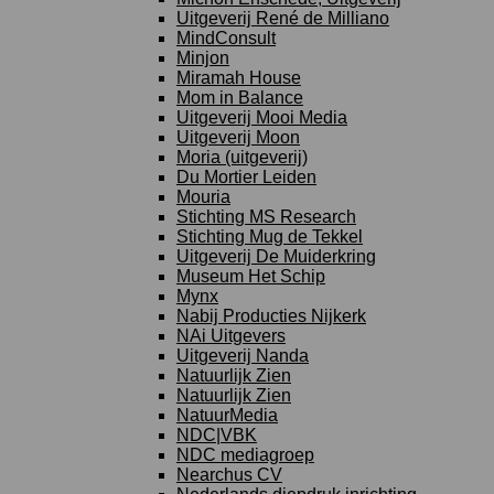
Uitgeverij René de Milliano
MindConsult
Minjon
Miramah House
Mom in Balance
Uitgeverij Mooi Media
Uitgeverij Moon
Moria (uitgeverij)
Du Mortier Leiden
Mouria
Stichting MS Research
Stichting Mug de Tekkel
Uitgeverij De Muiderkring
Museum Het Schip
Mynx
Nabij Producties Nijkerk
NAi Uitgevers
Uitgeverij Nanda
Natuurlijk Zien
Natuurlijk Zien
NatuurMedia
NDC|VBK
NDC mediagroep
Nearchus CV