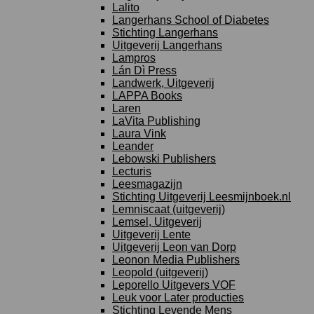
Lalito
Langerhans School of Diabetes
Stichting Langerhans
Uitgeverij Langerhans
Lampros
Lán Dì Press
Landwerk, Uitgeverij
LAPPA Books
Laren
LaVita Publishing
Laura Vink
Leander
Lebowski Publishers
Lecturis
Leesmagazijn
Stichting Uitgeverij Leesmijnboek.nl
Lemniscaat (uitgeverij)
Lemsel, Uitgeverij
Uitgeverij Lente
Uitgeverij Leon van Dorp
Leonon Media Publishers
Leopold (uitgeverij)
Leporello Uitgevers VOF
Leuk voor Later producties
Stichting Levende Mens