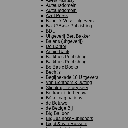
Attest Fantasy
Auteursdomein
Auteursdomein
Azul Press
Babel & Voss Uitgevers
Back2Base Publishing
BDU
Uitgeverij Bert Bakker
Balans (uitgeverij)
De Banier
Annie Bank
Barkhuis Publishing
Barkhuis Publishing
Be Basic Books
Becht's
Begijnekade 18 Uitgevers
Van Benthem & Jutting
Stichting Beroepseer
Bertram + de Leeuw
Bèta Imaginations
de Betuwe
de Bezige Bij
Big Balloon
BigBusinessPublishers
Bigot & van Rossum