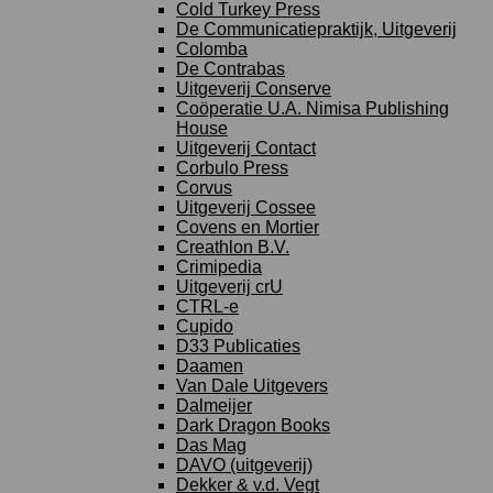
Cold Turkey Press
De Communicatiepraktijk, Uitgeverij
Colomba
De Contrabas
Uitgeverij Conserve
Coöperatie U.A. Nimisa Publishing
House
Uitgeverij Contact
Corbulo Press
Corvus
Uitgeverij Cossee
Covens en Mortier
Creathlon B.V.
Crimipedia
Uitgeverij crU
CTRL-e
Cupido
D33 Publicaties
Daamen
Van Dale Uitgevers
Dalmeijer
Dark Dragon Books
Das Mag
DAVO (uitgeverij)
Dekker & v.d. Vegt