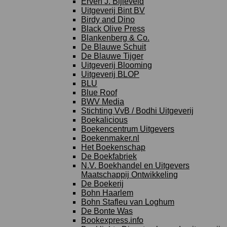
Erven J. Bijleveld
Uitgeverij Bint BV
Birdy and Dino
Black Olive Press
Blankenberg & Co.
De Blauwe Schuit
De Blauwe Tijger
Uitgeverij Blooming
Uitgeverij BLOP
BLU
Blue Roof
BWV Media
Stichting VvB / Bodhi Uitgeverij
Boekalicious
Boekencentrum Uitgevers
Boekenmaker.nl
Het Boekenschap
De Boekfabriek
N.V. Boekhandel en Uitgevers
Maatschappij Ontwikkeling
De Boekerij
Bohn Haarlem
Bohn Stafleu van Loghum
De Bonte Was
Bookexpress.info