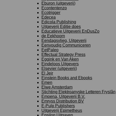
Eburon (uitgeverij)
Econtentenzo
Ecotrigger
Edecea
Edicola Publishing
Uitgeverij Editie does
Educatieve Uitgeverij EnDusZo
de Eekhoorn
Eendagsvlieg, Uitgeverij
Eenvoudig Communiceren
EetPaleo
Effectual Strategy Press
Eggink en Van Aken
Eindeloos Uitgevers
Elsevier (uitgeverij)
El Jeir
Einstein Books and Ebooks
Emen
Elwe Amsterdam
Stichting Elektroanyske Letteren Fryslân
Emoena, Uitgeverij B.V.
Emryss Distribution BV
E-Pulp Publishers
Uitgeverij Epimetheus
Epsilon Uitgaven