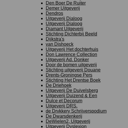
Den Boer De Ruiter
Demer Uitgeverij
Dendros
Uitgeverij Dialoog
Uitgeverij Dialoog
Diamant Uitgeverij
Stichting Dichterbij Beeld
Dijkstra's
van Dishoeck
Uitgeverij Het dochterhuis
Don Lawrence Collection
Uitgeverij Ad. Donker
Door de bomen uitgeverij
Stichting uitgeverij Douane
Drents-Groningse Pers
Stichting Het Drentse Boek
De Driehoek
Uitgeverij De Duivelsberg
Uitgeverij Duizend & Een
Dulce et Decorum
Uitgeverij DRS.
de Drvkkery Schrijverspodium
De Dwarsdenkerij
DeWielen2, Uitgeverij
Uitgeverij Dyslexion