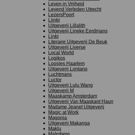
Leven in Vrijheid
Levend Verleden Utrecht
LezersPoort
Liinkt
Uitgeverij Lillalith
Uitgeverij Lineke Eerdmans
Linkt
Literaire Uitgeverij De Beuk
Uitgeverij Liverse
Local World
Logikos
Loosjes Haarlem
Uitgeverij Lontano
Luchtmans
Luctor
Uitgeverij Lulu Wang
Uitgeverij M
Maaskamp Amsterdam
Uitgeverij Van Maaskant Haun
Madame Jeanet Uitgeverij
Magic at Work
Magonia
Uitgeverij Makanga
Maklu
Malmberg