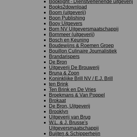
Booklight - Dienstverlenende uitgeverij
Books2download
Boom (uitgeverij)
Boon Publishing
Booy Uitgevers
Born NV Uitgeversmaatschappij
Bornmeer (uitgeverij)
Bosch en Keuning
Boudewijns & Roemen Groep
Bouillon Culinaire Journalistiek
Brandarispers
De Bron
Uitgeverij De Brouwerij
Bruna & Zoon
Koninklijke Brill NV / E.J. Brill
ten Brink
Ten Brink en De Vries
Broekmans & Van Poppel
Brokaat
De Bron, Uitgeverij
Brooklyn
Uitgeverij van Brug
W.L. & J. Brusse's
Uitgeversmaatschappij
Buijten & Schipperheijn