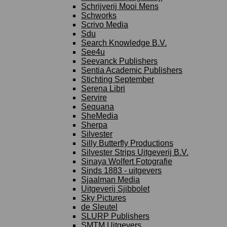
Schrijverij Mooi Mens
Schworks
Scrivo Media
Sdu
Search Knowledge B.V.
See4u
Seevanck Publishers
Sentia Academic Publishers
Stichting September
Serena Libri
Servire
Sequana
SheMedia
Sherpa
Silvester
Silly Butterfly Productions
Silvester Strips Uitgeverij B.V.
Sinaya Wolfert Fotografie
Sinds 1883 - uitgevers
Sjaalman Media
Uitgeverij Sjibbolet
Sky Pictures
de Sleutel
SLURP Publishers
SMTM Uitgevers