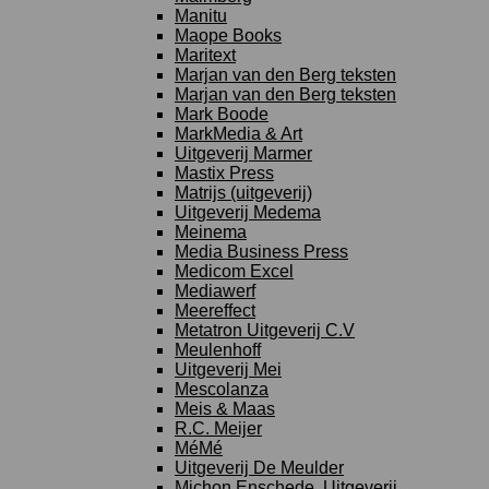
Manitu
Maope Books
Maritext
Marjan van den Berg teksten
Marjan van den Berg teksten
Mark Boode
MarkMedia & Art
Uitgeverij Marmer
Mastix Press
Matrijs (uitgeverij)
Uitgeverij Medema
Meinema
Media Business Press
Medicom Excel
Mediawerf
Meereffect
Metatron Uitgeverij C.V
Meulenhoff
Uitgeverij Mei
Mescolanza
Meis & Maas
R.C. Meijer
MéMé
Uitgeverij De Meulder
Michon Enschede, Uitgeverij