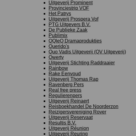
Uitgeverij Prominent
Provinciestrip VOF
Het Patrys
Uitgeverij Prospera Vof
PTG Uitgevers B.V.
De Publieke Zaak
Publimix
QQleQ Dramaprodukties
Querido's
Quo Vadis Uitgeverij (QV Uitgeverij)
Qwerty
Uitgeverij Stichting Raddraaier
Rainbow
Rake Eenvoud
Uitgeverij Thomas Rap
Ravenberg Pers
Real free press
Regulierenpers
Uitgeverij Reinaert
Reisboekhandel De Noorderzon
Reizigersvereniging Rover
Uitgeverij Reservaat
Resultis B.V.
Uitgeverij Réunion
Uitgeverij Reuring