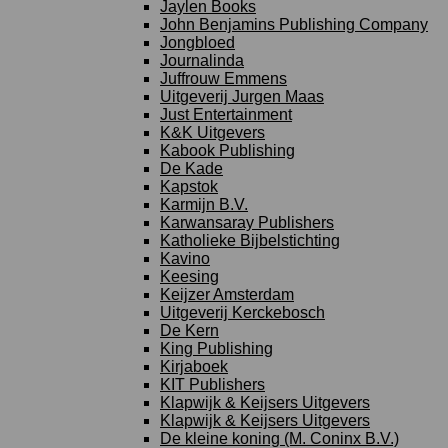
Jaylen Books
John Benjamins Publishing Company
Jongbloed
Journalinda
Juffrouw Emmens
Uitgeverij Jurgen Maas
Just Entertainment
K&K Uitgevers
Kabook Publishing
De Kade
Kapstok
Karmijn B.V.
Karwansaray Publishers
Katholieke Bijbelstichting
Kavino
Keesing
Keijzer Amsterdam
Uitgeverij Kerckebosch
De Kern
King Publishing
Kirjaboek
KIT Publishers
Klapwijk & Keijsers Uitgevers
Klapwijk & Keijsers Uitgevers
De kleine koning (M. Coninx B.V.)