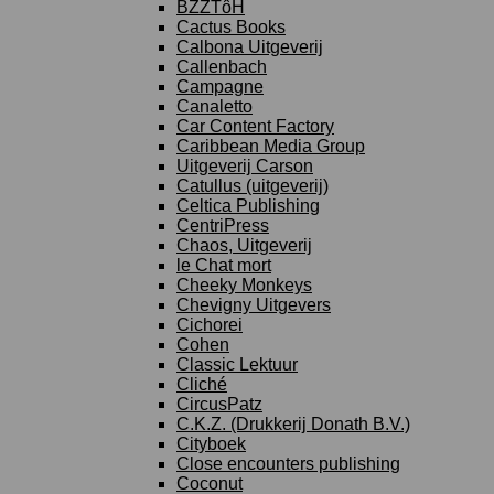
BZZTôH
Cactus Books
Calbona Uitgeverij
Callenbach
Campagne
Canaletto
Car Content Factory
Caribbean Media Group
Uitgeverij Carson
Catullus (uitgeverij)
Celtica Publishing
CentriPress
Chaos, Uitgeverij
le Chat mort
Cheeky Monkeys
Chevigny Uitgevers
Cichorei
Cohen
Classic Lektuur
Cliché
CircusPatz
C.K.Z. (Drukkerij Donath B.V.)
Cityboek
Close encounters publishing
Coconut