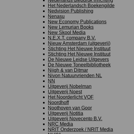
Nederlands diepdruk inrichting
Het Nederlandsch Boekengilde
Nedvision Publishing
Nenasu
New Economy Publications
New Lemurian Books
New Skool Media
N.E.X.T. company B.V.
Nieuw Amsterdam (uitgeverij)
Stichting Het Nieuwe Instituut
Stichting Het Nieuwe Instituut
De Nieuwe Leidse Uitgevers
De Nieuwe Toneelbibliotheek
Nijgh & van Ditmar
Nivon Natuurvrienden NL
NN
Uitgeverij Nobelman
Uitgeverij Noest
Het Noorderlicht VOF
Noordhoff
Noothoven van Goor
Uitgeverij Notitia
Uitgeverij Novecento B.V.
NRC Media
NRIT Onderzoek / NRIT Media