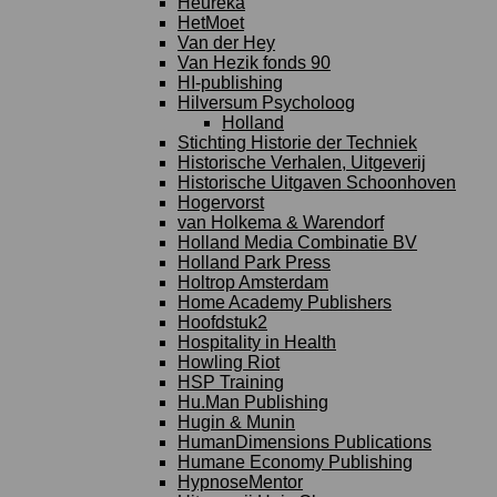
Heureka
HetMoet
Van der Hey
Van Hezik fonds 90
HI-publishing
Hilversum Psycholoog
Holland
Stichting Historie der Techniek
Historische Verhalen, Uitgeverij
Historische Uitgaven Schoonhoven
Hogervorst
van Holkema & Warendorf
Holland Media Combinatie BV
Holland Park Press
Holtrop Amsterdam
Home Academy Publishers
Hoofdstuk2
Hospitality in Health
Howling Riot
HSP Training
Hu.Man Publishing
Hugin & Munin
HumanDimensions Publications
Humane Economy Publishing
HypnoseMentor