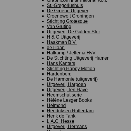
Graphicom International v.o.f.
St.-Gregoriushuis
De Groene Uitgever
Groenewolt Groningen
Stichting Grotesque
Van Gruting
Uitgeverij De Gulden Ster
H & G Uitgeverij
Haakman B.V.
de Haan
Hafkamp / Jellema HvV
De Stichting Uitgeverij Hamer
Hans Kanters
Stichting Happy Motion
Hardenberg
De Harmonie (uitgeverij)
Uitgeverij Harpoen
Uitgeverij Ten Have
Heemschut serie
Hélène Lesger Books
Helmond
Hendriksen Rotterdam
Henk de Tank
L.A.C. Hesse
Uitgeverij Hermans