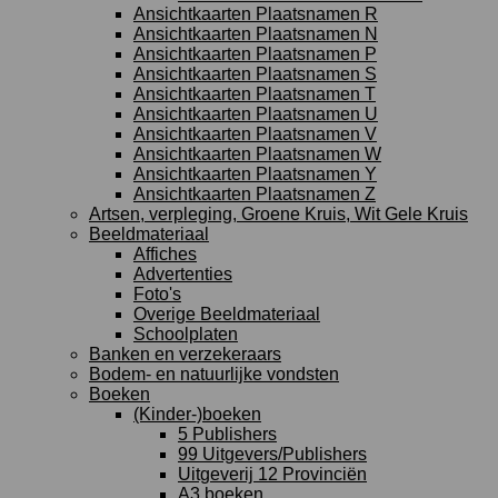
Ansichtkaarten Plaatsnamen R
Ansichtkaarten Plaatsnamen N
Ansichtkaarten Plaatsnamen P
Ansichtkaarten Plaatsnamen S
Ansichtkaarten Plaatsnamen T
Ansichtkaarten Plaatsnamen U
Ansichtkaarten Plaatsnamen V
Ansichtkaarten Plaatsnamen W
Ansichtkaarten Plaatsnamen Y
Ansichtkaarten Plaatsnamen Z
Artsen, verpleging, Groene Kruis, Wit Gele Kruis
Beeldmateriaal
Affiches
Advertenties
Foto's
Overige Beeldmateriaal
Schoolplaten
Banken en verzekeraars
Bodem- en natuurlijke vondsten
Boeken
(Kinder-)boeken
5 Publishers
99 Uitgevers/Publishers
Uitgeverij 12 Provinciën
A3 boeken