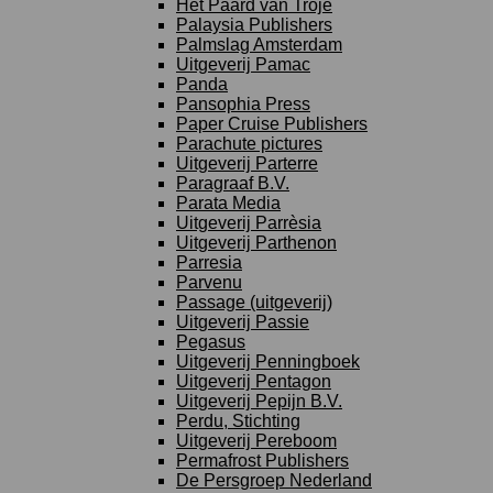
Het Paard van Troje
Palaysia Publishers
Palmslag Amsterdam
Uitgeverij Pamac
Panda
Pansophia Press
Paper Cruise Publishers
Parachute pictures
Uitgeverij Parterre
Paragraaf B.V.
Parata Media
Uitgeverij Parrèsia
Uitgeverij Parthenon
Parresia
Parvenu
Passage (uitgeverij)
Uitgeverij Passie
Pegasus
Uitgeverij Penningboek
Uitgeverij Pentagon
Uitgeverij Pepijn B.V.
Perdu, Stichting
Uitgeverij Pereboom
Permafrost Publishers
De Persgroep Nederland