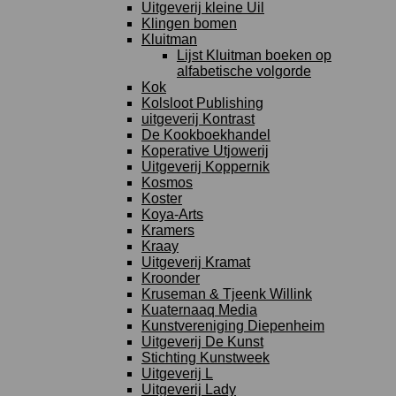
Uitgeverij kleine Uil
Klingen bomen
Kluitman
Lijst Kluitman boeken op
alfabetische volgorde
Kok
Kolsloot Publishing
uitgeverij Kontrast
De Kookboekhandel
Koperative Utjowerij
Uitgeverij Koppernik
Kosmos
Koster
Koya-Arts
Kramers
Kraay
Uitgeverij Kramat
Kroonder
Kruseman & Tjeenk Willink
Kuaternaaq Media
Kunstvereniging Diepenheim
Uitgeverij De Kunst
Stichting Kunstweek
Uitgeverij L
Uitgeverij Lady