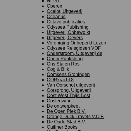
NU'91
Oberon
Ocelot, Uitgeverij
Oceanus
Octavo publicaties
Odyssea Publishing
Uitgeverij Onbewolkt
Uitgeverij Oevers
Vereniging Onbeperkt Lezen
Odyssee Reisgidsen VOF
Onderstroom, Uitgeverij de
Oneiri Publishing
Ons Stalen Ros
Oog & Blik
Oomkens Groningen
OORkracht 8
Van Oorschot uitgeverij
Oorsprong, Uitgeverij
Oost West Thijs Best
Oostenwind
De ontwerpkeet
De Open Plek B.V.
Orange Duck Travels V.O.F.
De Oude Stad B.V.
Outliner Books