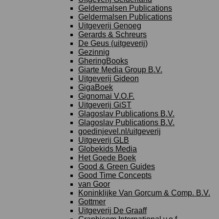
Geldermalsen Publications
Geldermalsen Publications
Uitgeverij Genoeg
Gerards & Schreurs
De Geus (uitgeverij)
Gezinnig
GheringBooks
Giarte Media Group B.V.
Uitgeverij Gideon
GigaBoek
Gignomai V.O.F.
Uitgeverij GiST
Glagoslav Publications B.V.
Glagoslav Publications B.V.
goedinjevel.nl/uitgeverij
Uitgeverij GLB
Globekids Media
Het Goede Boek
Good & Green Guides
Good Time Concepts
van Goor
Koninklijke Van Gorcum & Comp. B.V.
Gottmer
Uitgeverij De Graaff