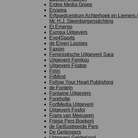
Erdee Media Groep
Ervarea
Erfgoedcentrum Achterhoek en Liemers /
Mr. H.J. Steenbergenstichting
Et Emergo
Europa Uitgevers
Eye4Sports
de Erven Loosjes
Faxion
Feministische Uitgeverij Sara
Uitgeverij Fenikso
Uitgeverij Filatop
Firijn
FitMind
Follow Your Heart Publishing
de Fontein
Fontaine Uitgevers
Foreholte
FortMedia Uitgeverij
Uitgeverij Fosfor
Frans van Meeuwen
Friese Pers Boekerij
de Geïllustreerde Pers
De Geitenpers
Uitgeverij Gelderland