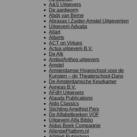
A&S Uitgevers
De aardworm
Abdij van Berne
Abraxas | Zuider-Amstel Uitgeverijen
Uitgeverij Advaita
Allart
Alberts
ACT on Virtues
Actua uitgeverij B.V.
De Alk
Ambo/Anthos uitgevers
Amstel
Amsterdamse Hogeschool voor de
Kunsten – de Theaterschool-Dans
De Amsterdamsche Keurkamer
Aeneas B.V.
AFdH Uitgevers
Alauda Publications
Aldo Classics
Stichting Amethist Pers
De Alfabetboeken VOF
Uitgeverij Alfa Biblio
Aldus Boek Compagnie
AllergiePlatform.nl
AllWell Publishing