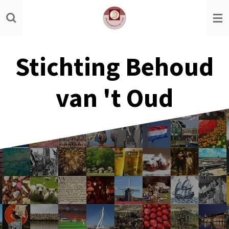
Ga
direct
naar
de
Stichting Behoud
hoofdinhoud
van 't Oud