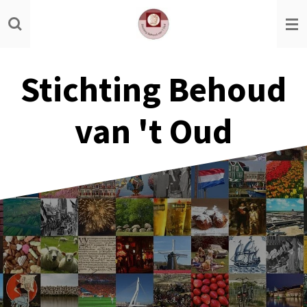
Ga
direct
naar
de
Stichting Behoud
hoofdinhoud
van 't Oud