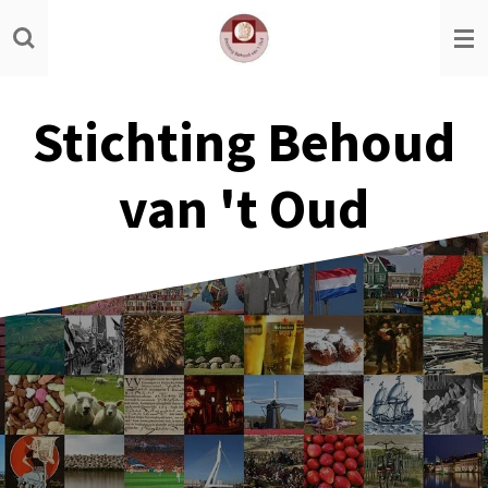
Ga
direct
naar
de
Stichting Behoud
hoofdinhoud
van 't Oud